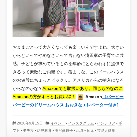
おままごとって大きくなっても楽しいんですよね。大きい
からといってやめなさいって言わない滝沢家の子育てに共
感。子どもが求めているものを年齢にとらわれずに提供で
きるって素敵なご両親です。羨ましな。このドールハウス
のお値段にちょっとビックリ。アメリカからの輸入になる
からなのかな？
Amazonでも取扱いあり。同じものなのに
Amazonの方がずっとお買い得！
Amazon
［バービー
バービーのドリームハウス おおきなエレベーター付き］
2020年9月15日
イベント
•
インスタグラム
•
インテリア
•
ギ
フト
•
モデル
•
幼児教育
•
滝沢眞規子
•
玩具
•
育児
•
芸能人愛用