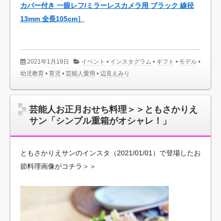
カバー付き 一眼レフ/ミラーレスカメラ用 ブラック 線径
13mm 全長105cm］
2021年1月19日
イベント
•
インスタグラム
•
ギフト
•
モデル
•
幼児教育
•
育児
•
芸能人愛用
•
辺見えみり
芸能人お正月おせち料理＞＞ともさかりえ
サン「シンプル重箱がオシャレ！」
ともさかりえサンのインスタ（2021/01/01）で登場したお
節料理画像がコチラ＞＞