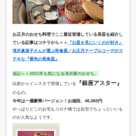
お正月のおせち料理でここ最近登場している長皿を紹介し
ている記事はコチラから＞＞
『お皿を見にいくのが好き』
滝沢眞規子さんが選ぶ和食器／お正月テーブルコーデがス
テキな『紫色の長角皿』
追記＞＞2021年も気になる滝沢家のおせち。
『銀座アスター』
以前からインスタで登場している
のもの。
今年は一層豪華バージョン！お値段、46,060円
やっぱりどこのお宅もコロナ禍では自宅でちょっといいも
のが人気なようです。