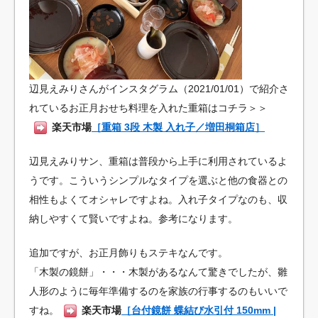
辺見えみりさんがインスタグラム（2021/01/01）で紹介さ
れているお正月おせち料理を入れた重箱はコチラ＞＞
楽天市場
［重箱 3段 木製 入れ子／増田桐箱店］
辺見えみりサン、重箱は普段から上手に利用されているよ
うです。こういうシンプルなタイプを選ぶと他の食器との
相性もよくてオシャレですよね。入れ子タイプなのも、収
納しやすくて賢いですよね。参考になります。
追加ですが、お正月飾りもステキなんです。
「木製の鏡餅」・・・木製があるなんて驚きでしたが、雛
人形のように毎年準備するのを家族の行事するのもいいで
すね。
楽天市場
［台付鏡餅 蝶結び水引付 150mm |