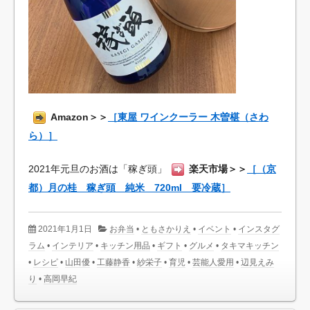
Amazon＞＞
［東屋 ワインクーラー 木曽椹（さわ
ら）］
2021年元旦のお酒は「稼ぎ頭」
楽天市場＞＞
［（京
都）月の桂 稼ぎ頭 純米 720ml 要冷蔵］
2021年1月1日
お弁当
•
ともさかりえ
•
イベント
•
インスタグ
ラム
•
インテリア
•
キッチン用品
•
ギフト
•
グルメ
•
タキマキッチン
•
レシピ
•
山田優
•
工藤静香
•
紗栄子
•
育児
•
芸能人愛用
•
辺見えみ
り
•
高岡早紀