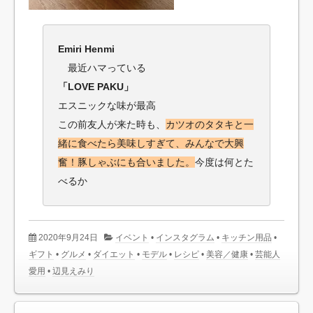
Emiri Henmi
最近ハマっている
「LOVE PAKU」
エスニックな味が最高
この前友人が来た時も、
カツオのタタキと一
緒に食べたら美味しすぎて、みんなで大興
奮！豚しゃぶにも合いました。
今度は何とた
べるか
2020年9月24日
イベント
•
インスタグラム
•
キッチン用品
•
ギフト
•
グルメ
•
ダイエット
•
モデル
•
レシピ
•
美容／健康
•
芸能人
愛用
•
辺見えみり