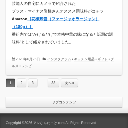
芸能人の自宅にカメラで紹介された
プラス・マイナス岩橋さんオススメ調味料がコチラ
Amazon
［花椒辣醤（ファージャオラージャン）
（180g）］
番組内では“かけるだけで本格中華の味になると話題の調
味料”として紹介されていました。
2020年6月25日
インスタグラム
•
キッチン用品
•
ギフト
•
グ
ルメ
•
レシピ
…
1
2
3
38
次へ »
サブコンテンツ
Copyright ©2026 アレなんだっけ.com All Rights Reserved.