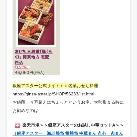
銀座アスター公式サイト＞＞名菜おせち料理
https://ginza-aster.jp/SHOP/56233/list.html
お値段、４万超えはちょっとというお宅、大勢集まる時に
お勧めなのは
楽天市場＞＞銀座アスターのお試し中華セットA＞＞
［銀座アスター 海老焼売 蟹焼売 中華まん 点心 肉まん