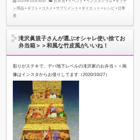
2020年10月30日
お弁当
•
イベント
•
インスタグラム
•
キッチ
ン用品
•
ギフト
•
コスメ
•
サプリメント
•
ダイエット
•
レシピ
•
辻希
美
滝沢眞規子さんが選ぶオシャレ使い捨てお
弁当箱＞＞和風な竹皮風がいいね！
彩りがステキで、デパ地下レベルの滝沢家のお弁当＞＞画
像はインスタからお借りしてます（2020/10/27）