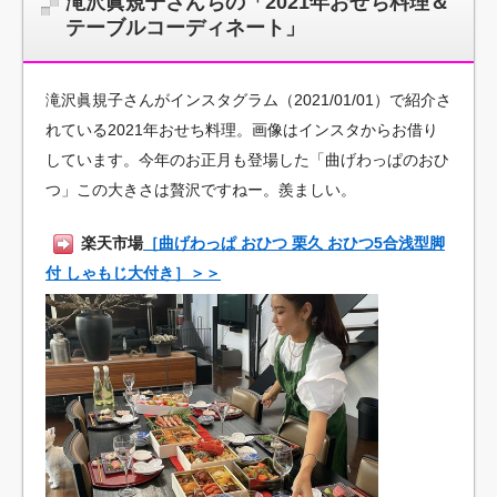
滝沢眞規子さんちの「2021年おせち料理＆
テーブルコーディネート」
滝沢眞規子さんがインスタグラム（2021/01/01）で紹介さ
れている2021年おせち料理。画像はインスタからお借り
しています。今年のお正月も登場した「曲げわっぱのおひ
つ」この大きさは贅沢ですねー。羨ましい。
楽天市場
［曲げわっぱ おひつ 栗久 おひつ5合浅型脚
付 しゃもじ大付き］＞＞