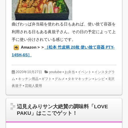
曲げわっぱ弁当箱を使われる日もあれば、使い捨て容器を
利用される日もある眞規子さん。その日の予定によって上
手に使い分けされている感じです。
Amazon＞＞
［松本 竹皮柄 20枚 使い捨て容器 PTY-
145H-6S］
2020年10月27日
youtube
•
お弁当
•
イベント
•
インスタグラ
ム
•
キッチン用品
•
ギフト
•
グルメ
•
タキマキッチン
•
レシピ
•
滝沢
眞規子
•
芸能人愛用
辺見えみりサン大絶賛の調味料「LOVE
PAKU」はここでゲット！