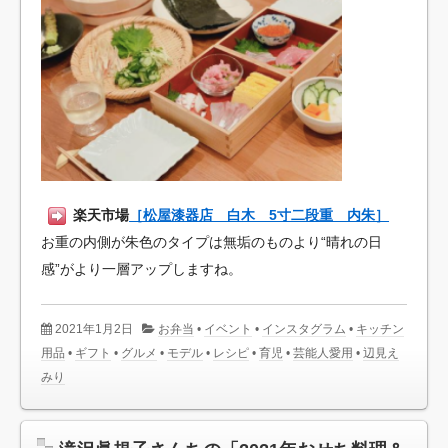
楽天市場
［松屋漆器店 白木 5寸二段重 内朱］
お重の内側が朱色のタイプは無垢のものより“晴れの日
感”がより一層アップしますね。
2021年1月2日
お弁当
•
イベント
•
インスタグラム
•
キッチン
用品
•
ギフト
•
グルメ
•
モデル
•
レシピ
•
育児
•
芸能人愛用
•
辺見え
みり