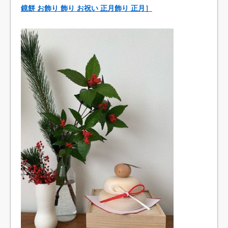
鏡餅 お飾り 飾り お祝い 正月飾り 正月］