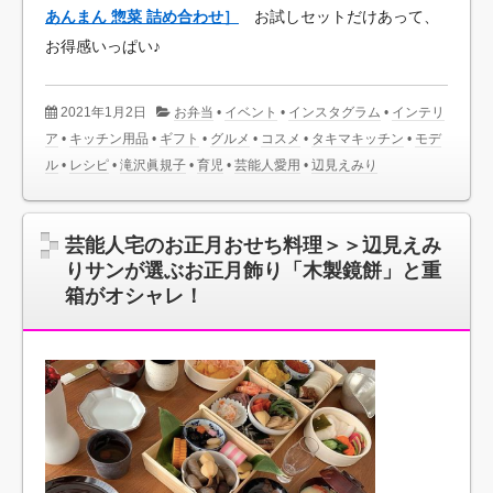
あんまん 惣菜 詰め合わせ］
お試しセットだけあって、
お得感いっぱい♪
2021年1月2日
お弁当
•
イベント
•
インスタグラム
•
インテリ
ア
•
キッチン用品
•
ギフト
•
グルメ
•
コスメ
•
タキマキッチン
•
モデ
ル
•
レシピ
•
滝沢眞規子
•
育児
•
芸能人愛用
•
辺見えみり
芸能人宅のお正月おせち料理＞＞辺見えみ
りサンが選ぶお正月飾り「木製鏡餅」と重
箱がオシャレ！