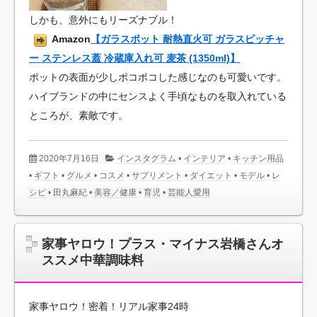
しかも、意外にもリーズナブル！
Amazon
【ガラスポット 耐熱直火可 ガラスピッチャ
ー ステンレス蓋 冷蔵庫入れ可 麦茶 (1350ml)】
ポットの表面が少しポコポコした感じなのも可愛いです。
ハイブランドの中にセンスよく手頃なものを取入れている
ところが、素敵です。
2020年7月16日
インスタグラム
•
インテリア
•
キッチン用品
•
ギフト
•
グルメ
•
コスメ
•
サプリメント
•
ダイエット
•
モデル
•
レ
シピ
•
田丸麻紀
•
美容／健康
•
育児
•
芸能人愛用
家事ヤロウ！プラス・マイナス岩橋さんオ
ススメ中華調味料
家事ヤロウ！密着！リアル家事24時