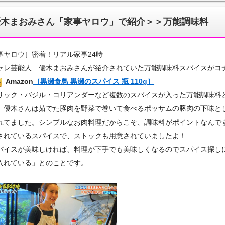
優木まおみさん「家事ヤロウ」で紹介＞＞万能調味料
事ヤロウ］密着！リアル家事24時
ャレ芸能人 優木まおみさんが紹介されていた万能調味料スパイスがコ
Amazon
［黒瀬食鳥 黒瀬のスパイス 瓶 110g］
リック・バジル・コリアンダーなど複数のスパイスが入った万能調味料
。優木さんは茹でた豚肉を野菜で巻いて食べるポッサムの豚肉の下味と
れてました。シンプルなお肉料理だからこそ、調味料がポイントなんで
されているスパイスで、ストックも用意されていましたよ！
パイスが美味しければ、料理が下手でも美味しくなるのでスパイス探し
入れている」とのことです。