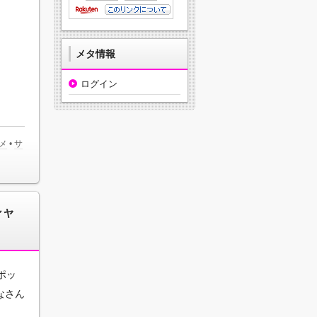
メタ情報
ログイン
メ
•
サ
シャ
ポッ
なさん