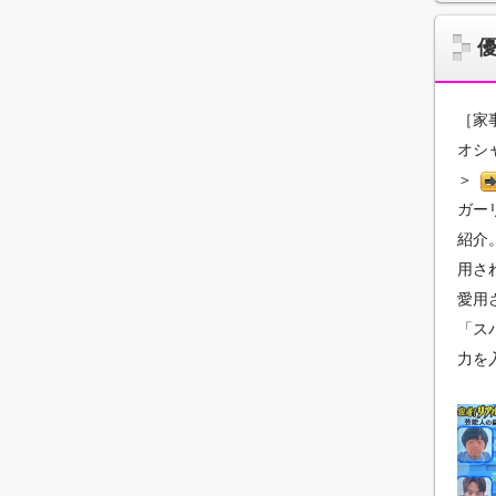
［家
オシ
＞
ガー
紹介
用さ
愛用
「ス
力を