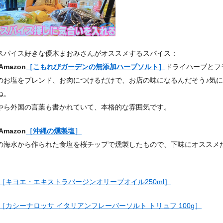
スパイス好きな優木まおみさんがオススメするスパイス：
Amazon
［こもれびガーデンの無添加ハーブソルト］
ドライハーブとフ
のお塩をブレンド、お肉につけるだけで、お店の味になるんだそう♪気
ね。
やら外国の言葉も書かれていて、本格的な雰囲気です。
Amazon
［沖縄の燻製塩］
の海水から作られた食塩を桜チップで燻製したもので、下味にオススメ
［キヨエ・エキストラバージンオリーブオイル250ml］
［カシーナロッサ イタリアンフレーバーソルト トリュフ 100g］