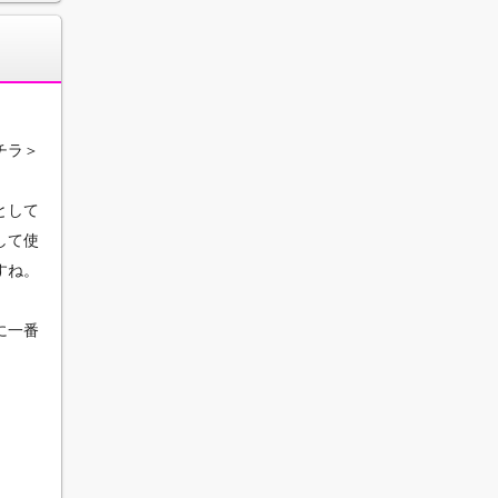
チラ＞
として
して使
すね。
に一番