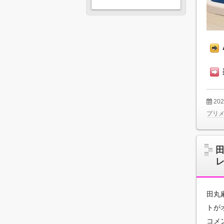
20
プリ
田丸
トが
コメ