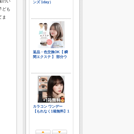
遠のい
子ども
てま