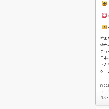
韓国
緑色
これ
日本
さん
ケー
20
コス
育児
•