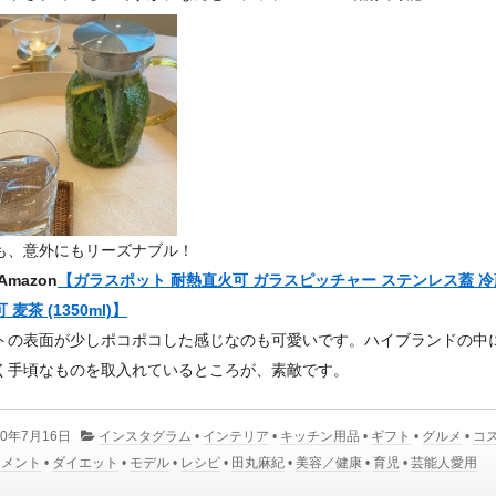
も、意外にもリーズナブル！
Amazon
【ガラスポット 耐熱直火可 ガラスピッチャー ステンレス蓋 
 麦茶 (1350ml)】
トの表面が少しポコポコした感じなのも可愛いです。ハイブランドの中
く手頃なものを取入れているところが、素敵です。
20年7月16日
インスタグラム
•
インテリア
•
キッチン用品
•
ギフト
•
グルメ
•
コ
リメント
•
ダイエット
•
モデル
•
レシピ
•
田丸麻紀
•
美容／健康
•
育児
•
芸能人愛用