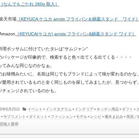
［なんでもごたれ 260g 瓶入］
楽天市場
［KEYUCA ケユカ arrots フライパン＆鍋蓋スタンド ワイド
Amazon
［KEYUCA(ケユカ) arrots フライパン&鍋蓋スタンド ワイド］
料理ポッサムに付けていたタレは“サムジャン”
のパッケージが印象的で、検索すると色々出てくる出てくる・・・・
ってみんな同じなのかなぁ。
のお味噌みたいに、名前は同じでもブランドによって味が変わるのかな
が愛用されているものと全く同じものを探してみましたが、見つからず
ジチェンジされているのかも。
20年6月25日
イベント
•
インスタグラム
•
インテリア
•
キッチン用品
•
ギフト
•
メ
•
サプリメント
•
ダイエット
•
ファッション
•
モデル
•
レシピ
•
優木まおみ
•
美容／
芸能人愛用