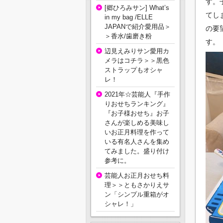
す。
[郷ひろみサン] What’s
てし
in my bag /ELLE
JAPANで紹介愛用品＞
の要
＞香水/歯磨き粉
す。
辺見えみりサン愛用カ
メラはコチラ＞＞黒色
ストラップもオシャ
レ！
2021年☆芸能人『手作
りおせちランキング』
『お子様おせち』お子
さんが楽しめる美味し
いお正月料理を作って
いる有名人さんを集め
てみました。盛り付け
参考に。
芸能人お正月おせち料
理＞＞ともさかりえサ
ン「シンプル重箱がオ
シャレ！」