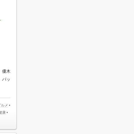
］
。優木
。パッ
グルメ
•
健康
•