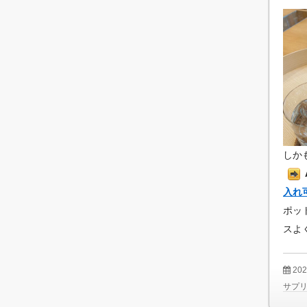
しか
入れ可
ポッ
スよ
20
サプ