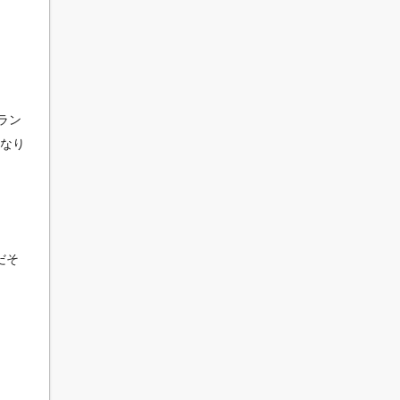
ラン
になり
だそ