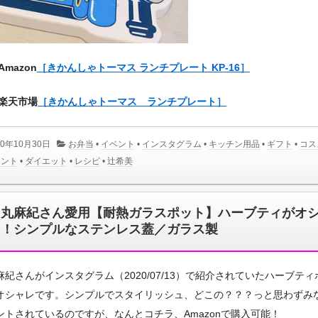
Amazon
［きかんしゃトーマス ランチプレート KP-16］
楽天市場
［きかんしゃトーマス ランチプレート］
20年10月30日
お弁当
•
イベント
•
インスタグラム
•
キッチン用品
•
ギフト
•
コス
メント
•
ダイエット
•
レシピ
•
辻希美
田丸麻紀さん愛用【耐熱ガラスポット】ハーブティがオ
レ！シンプルなステンレス蓋／ガラス製
麻紀さんがインスタグラム（2020/07/13）で紹介されていたハーブティ
オシャレです。シンプルでスタイリッシュ、どこの？？？っと思わずみ
ントされているのですが、なんとコチラ、Amazonで購入可能！