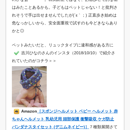
はみたことあるかも。子どもはペットじゃない！と批判さ
れそうで手は出せませんでしたが(´ε｀；) 正直歩き始めは
危なっかしいから、安全面重視で試すのも今どきならあり
かと◎
ペットみたいだと、リュックタイプに違和感がある方に
吉川ひなのさんのインスタ（2018/10/10）で紹介さ
れていたのがコチラ＞＞
Amazon
［スポンジヘルメット ベビー ヘルメット 赤
ちゃんヘルメット 乳幼児用 頭部保護 衝撃吸収 ケガ防止
バンダナスタイセット (デニムネイビー)］
７種類展開さて