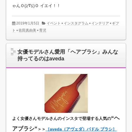
ゃんＯ(≧∇≦)Ｏ イエイ！！
2019年1月5日
イベント
•
インスタグラム
•
インテリア
•
ギフ
ト
•
佐田真由美
•
育児
女優モデルさん愛用「ヘアブラシ」みんな
持ってるのはaveda
“ヘ
よく女優さんモデルさんのインスタで登場する人気の
アブラシ”
＞＞
［aveda（アヴェダ）パドル ブラシ］