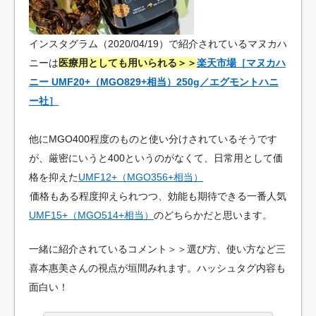
インスタグラム（2020/04/19）で紹介されているマヌカハ
ニーは
医療用としても用いられる＞＞
楽天市場［マヌカハ
ニー UMF20+（MGO829+相当）250g／エグモントハニ
ー社］
他にMGO400程度のものと使い分けされているそうです
が、厳密にいうと400というのがなくて、日常用として価
格を抑えた
UMF12+（MGO356+相当）
価格もある程度抑えられつつ、効能も期待できる一番人気
UMF15+（MGO514+相当）
のどちらかだと思います。
一緒に紹介されているコメント＞＞選び方、使い方など三
喜本惠美さんの視点が垣間みれます。ハッシュタグ内容も
面白い！