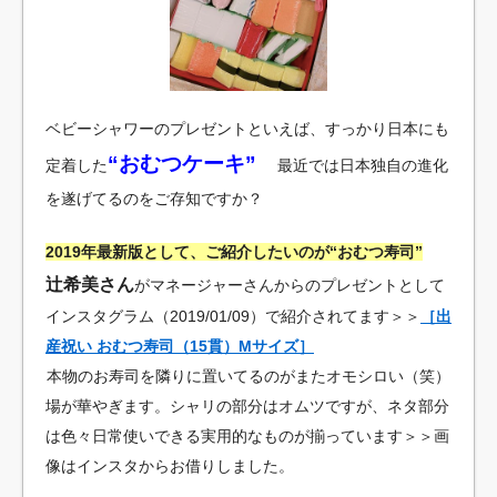
ベビーシャワーのプレゼントといえば、すっかり日本にも
“おむつケーキ”
定着した
最近では日本独自の進化
を遂げてるのをご存知ですか？
2019年最新版として、ご紹介したいのが“おむつ寿司”
辻希美さん
がマネージャーさんからのプレゼントとして
インスタグラム（2019/01/09）で紹介されてます＞＞
［出
産祝い おむつ寿司（15貫）Mサイズ］
本物のお寿司を隣りに置いてるのがまたオモシロい（笑）
場が華やぎます。シャリの部分はオムツですが、ネタ部分
は色々日常使いできる実用的なものが揃っています＞＞画
像はインスタからお借りしました。