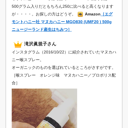
500グラム入りだともちろん250に比べると高くなります
が・・・・。お探しの方はどうぞ。
Amazon
［エグ
モントハニー社 マヌカハニー MGO830 (UMF20 ) 500g
ニュージーランド産生はちみつ］
滝沢眞規子さん
インスタグラム（2016/10/22）に紹介されていたマヌカハ
ニー喉スプレー。
オーガニックのものを選ばれているところがさすがです。
［喉スプレー オレンジ味 マヌカハニー／プロポリス配
合］