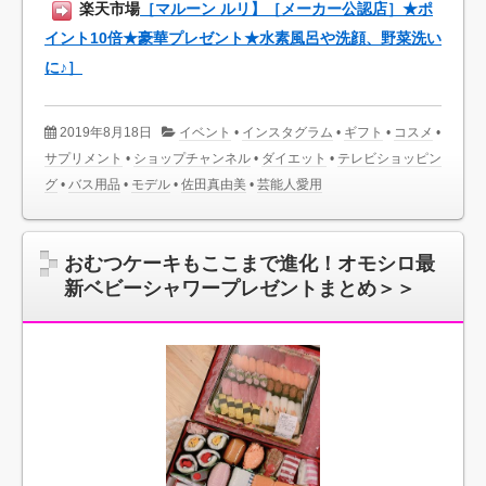
楽天市場
［マルーン ルリ】［メーカー公認店］★ポ
イント10倍★豪華プレゼント★水素風呂や洗顔、野菜洗い
に♪］
2019年8月18日
イベント
•
インスタグラム
•
ギフト
•
コスメ
•
サプリメント
•
ショップチャンネル
•
ダイエット
•
テレビショッピン
グ
•
バス用品
•
モデル
•
佐田真由美
•
芸能人愛用
おむつケーキもここまで進化！オモシロ最
新ベビーシャワープレゼントまとめ＞＞