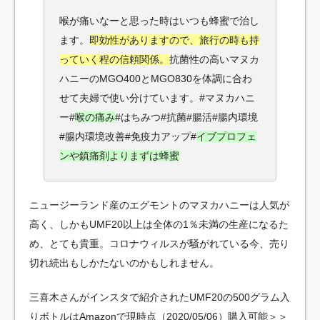
喉が痛いなーと思った時はいつも蜂蜜で治し
ます。
即効性がありますので、旅行の時も持
っていく程の信頼関係。
抗菌性の高いマヌカ
ハニーのMGO400とMGO830を体調に合わ
せて夫婦で使い分けています。#マヌカハニ
ー#
喉の痛み
#はちみつ#抗菌#腸活#腸内環境
#腸内環境改善#免疫力アップ#
イブプロフェ
ンや鎮痛剤よりまずは蜂蜜
ニュージーランド産のエグモントのマヌカハニーは人気が
高く、しかもUMF20以上は全体の1％未満の生産になるた
め、とても貴重。コロナウィルスが騒がれている今、売り
切れ続出もしかたないのかもしれません。
三喜木さんがインスタで紹介されたUMF20の500グラム入
りボトルはAmazonで現時点（2020/05/06）購入可能＞＞