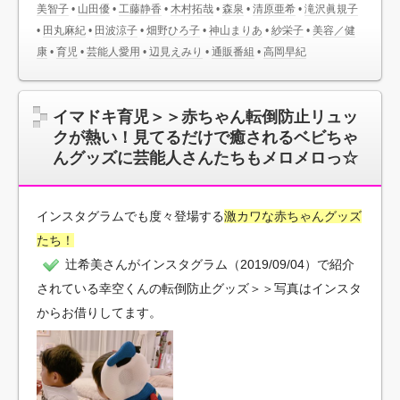
美智子
•
山田優
•
工藤静香
•
木村拓哉
•
森泉
•
清原亜希
•
滝沢眞規子
•
田丸麻紀
•
田波涼子
•
畑野ひろ子
•
神山まりあ
•
紗栄子
•
美容／健
康
•
育児
•
芸能人愛用
•
辺見えみり
•
通販番組
•
高岡早紀
イマドキ育児＞＞赤ちゃん転倒防止リュッ
クが熱い！見てるだけで癒されるベビちゃ
んグッズに芸能人さんたちもメロメロっ☆
インスタグラムでも度々登場する
激カワな赤ちゃんグッズ
たち！
辻希美さんがインスタグラム（2019/09/04）で紹介
されている幸空くんの転倒防止グッズ＞＞写真はインスタ
からお借りしてます。