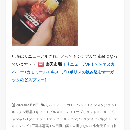
現在はリニューアルされ、とってもシンプルで素敵になっ
ています＞＞
楽天市場
［リニューアル！＞＞マヌカ
ハニー+カモミールエキス+プロポリスの飲み込むオーガニ
ックのどスプレー］
2020年5月6日
QVC
•
アンミカ
•
イベント
•
インスタグラム
•
キッチン用品
•
ギフト
•
グルメ
•
コスメ
•
サプリメント
•
ショップチ
ャンネル
•
ダイエット
•
テレビショッピング
•
メディアで紹介
•
モデ
ル
•
レシピ
•
三喜本惠美
•
佐田真由美
•
吉川ひなの
•
小倉優子
•
山中