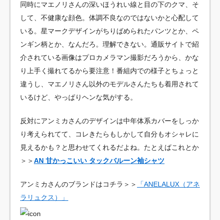
同時にマエノリさんの深いほうれい線と目の下のクマ、そ
して、不健康な顔色。体調不良なのではないかと心配して
いる。星マークデザインがちりばめられたパンツとか、ペ
ンギン柄とか、なんだろ。理解できない。通販サイトで紹
介されている画像はプロカメラマン撮影だろうから、かな
り上手く撮れてるから要注意！番組内での様子とちょっと
違うし、マエノリさん以外のモデルさんたちも着用されて
いるけど、やっぱりヘンな気がする。
反対にアンミカさんのデザインは中年体系カバーをしっか
り考えられてて、コレきたらもしかして自分もオシャレに
見えるかも？と思わせてくれるだよね。たとえばこれとか
＞＞
AN 甘かっこいい タックバルーン袖シャツ
アンミカさんのブランドはコチラ＞＞
「ANELALUX（アネ
ラリュクス）」