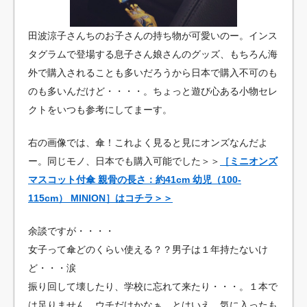
田波涼子さんちのお子さんの持ち物が可愛いのー。インス
タグラムで登場する息子さん娘さんのグッズ、もちろん海
外で購入されることも多いだろうから日本で購入不可のも
のも多いんだけど・・・・。ちょっと遊び心ある小物セレ
クトをいつも参考にしてまーす。
右の画像では、傘！これよく見ると見にオンズなんだよ
ー。同じモノ、日本でも購入可能でした＞＞
［ミニオンズ
マスコット付傘 親骨の長さ：約41cm 幼児（100-
115cm） MINION］はコチラ＞＞
余談ですが・・・・
女子って傘どのくらい使える？？男子は１年持たないけ
ど・・・涙
振り回して壊したり、学校に忘れて来たり・・・。１本で
は足りません。ウチだけかなぁ。とはいえ、気に入ったも