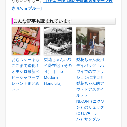
ならいいかもー。
［7色に光る LED 子供傘 反射テープ付
き 47cm ブルー］
こんな記事も読まれています
おむつケーキも
梨花ちゃんハワ
梨花ちゃん愛用
ここまで進化！
イ滞在記（その
デイバッグ！ハ
オモシロ最新ベ
４）［The
ワイでのファッ
ビーシャワープ
Modern
ションに注目 !!!
レゼントまとめ
Honolulu］
梨花ちゃん的ア
＞＞
ウトドアスタイ
ル＞＞
NIXON（ニクソ
ン）のリュック
にTEVA（テ
バ）サンダル！