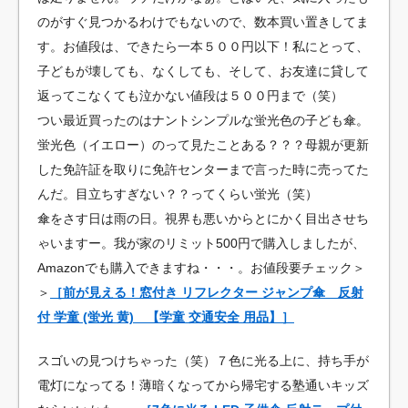
のがすぐ見つかるわけでもないので、数本買い置きしてま
す。お値段は、できたら一本５００円以下！私にとって、
子どもが壊しても、なくしても、そして、お友達に貸して
返ってこなくても泣かない値段は５００円まで（笑）
つい最近買ったのはナントシンプルな蛍光色の子ども傘。
蛍光色（イエロー）のって見たことある？？？母親が更新
した免許証を取りに免許センターまで言った時に売ってた
んだ。目立ちすぎない？？ってくらい蛍光（笑）
傘をさす日は雨の日。視界も悪いからとにかく目出させち
ゃいますー。我が家のリミット500円で購入しましたが、
Amazonでも購入できますね・・・。お値段要チェック＞
＞
［前が見える！窓付き リフレクター ジャンプ傘 反射
付 学童 (蛍光 黄) 【学童 交通安全 用品】］
スゴいの見つけちゃった（笑）７色に光る上に、持ち手が
電灯になってる！薄暗くなってから帰宅する塾通いキッズ