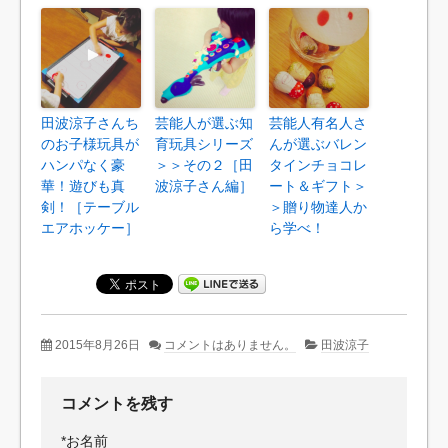
田波涼子さんち
芸能人が選ぶ知
芸能人有名人さ
のお子様玩具が
育玩具シリーズ
んが選ぶバレン
ハンパなく豪
＞＞その２［田
タインチョコレ
華！遊びも真
波涼子さん編］
ート＆ギフト＞
剣！［テーブル
＞贈り物達人か
エアホッケー］
ら学べ！
2015年8月26日
コメントはありません。
田波涼子
コメントを残す
*
お名前