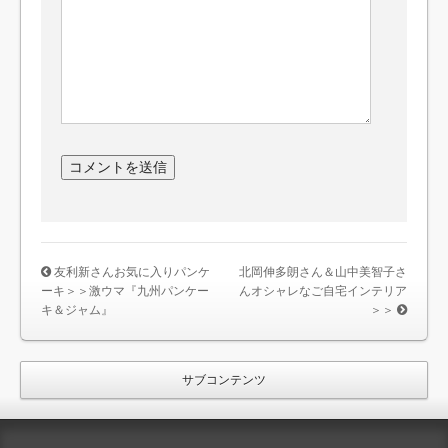
友利新さんお気に入りパンケ
北岡伸多朗さん＆山中美智子さ
ーキ＞＞激ウマ『九州パンケー
んオシャレなご自宅インテリア
キ＆ジャム』
＞＞
サブコンテンツ