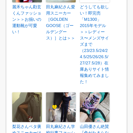
麗禾ちゃん勸玄
田丸麻紀さん愛
どうしても欲し
くんファッショ
用スニーカー
い！即完売
ン＞＞お揃いの
［GOLDEN
「M1300」
運動靴が可愛
GOOSE（ゴー
2015年モデル
い！
ルデングー
＞＞レディー
ス）］とは＞＞
ス〜メンズサイ
ズまで
（23/23.5/24/2
4.5/25/26/26.5/
27/27.5/28）在
庫ありサイト情
報集めてみまし
た！
梨花さんベタ褒
田丸麻紀さん学
山田優さん絶賛
めスニーカーは
校行事ファッシ
『色がたまらな