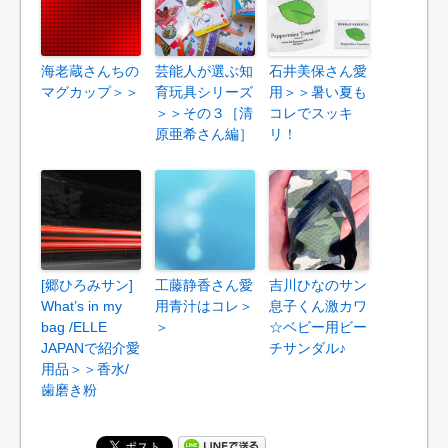
海老蔵さんちの
芸能人が選ぶ知
石井美保さん愛
マグカップ＞＞
育玩具シリーズ
用＞＞暑い夏も
＞＞その３［清
コレでスッキ
原亜希さん編］
リ！
[郷ひろみサン]
工藤静香さん愛
吉川ひなのサン
What’s in my
用青汁はコレ＞
息子くん激カワ
bag /ELLE
＞
☆ベビー用ビー
JAPANで紹介愛
チサンダル♪
用品＞＞香水/
歯磨き粉