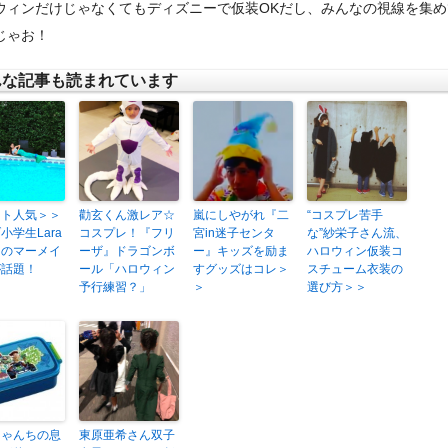
ウィンだけじゃなくてもディズニーで仮装OKだし、みんなの視線を集め
じゃお！
んな記事も読まれています
スト人気＞＞
勸玄くん激レア☆
嵐にしやがれ『二
“コスプレ苦手
小学生Lara
コスプレ！『フリ
宮in迷子センタ
な”紗栄子さん流、
ンのマーメイ
ーザ』ドラゴンボ
ー』キッズを励ま
ハロウィン仮装コ
が話題！
ール「ハロウィン
すグッズはコレ＞
スチューム衣装の
予行練習？」
＞
選び方＞＞
ちゃんちの息
東原亜希さん双子