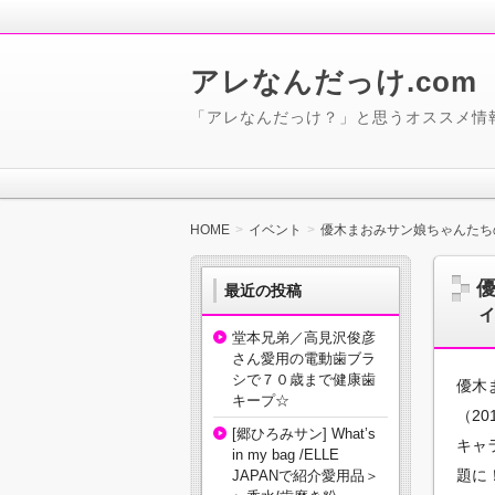
アレなんだっけ.com
「アレなんだっけ？」と思うオススメ情
HOME
イベント
優木まおみサン娘ちゃんたち
最近の投稿
堂本兄弟／高見沢俊彦
さん愛用の電動歯ブラ
シで７０歳まで健康歯
優木
キープ☆
（20
[郷ひろみサン] What’s
キャ
in my bag /ELLE
題に
JAPANで紹介愛用品＞