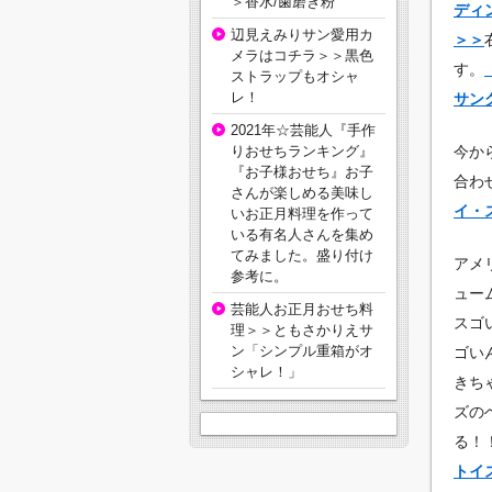
＞香水/歯磨き粉
ディ
辺見えみりサン愛用カ
＞＞
メラはコチラ＞＞黒色
す。
ストラップもオシャ
レ！
サン
2021年☆芸能人『手作
りおせちランキング』
今か
『お子様おせち』お子
合わ
さんが楽しめる美味し
イ・
いお正月料理を作って
いる有名人さんを集め
てみました。盛り付け
アメ
参考に。
ュー
芸能人お正月おせち料
スゴ
理＞＞ともさかりえサ
ン「シンプル重箱がオ
ゴい
シャレ！」
きち
ズの
る！
トイ