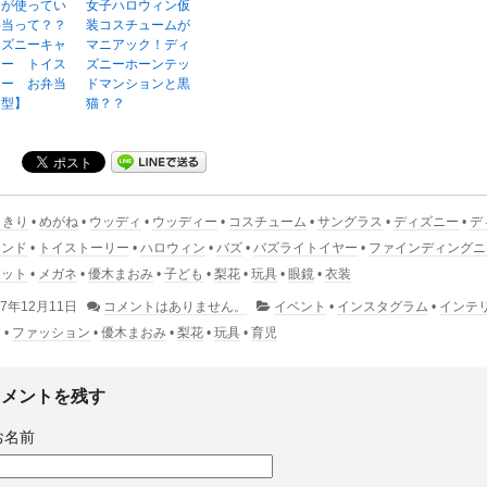
んが使ってい
女子ハロウィン仮
弁当って？？
装コスチュームが
ィズニーキャ
マニアック！ディ
ター トイス
ズニーホーンテッ
リー お弁当
ドマンションと黒
角型】
猫？？
りきり
•
めがね
•
ウッディ
•
ウッディー
•
コスチューム
•
サングラス
•
ディズニー
•
デ
ランド
•
トイストーリー
•
ハロウィン
•
バズ
•
バズライトイヤー
•
ファインディングニ
メット
•
メガネ
•
優木まおみ
•
子ども
•
梨花
•
玩具
•
眼鏡
•
衣装
17年12月11日
コメントはありません。
イベント
•
インスタグラム
•
インテ
ト
•
ファッション
•
優木まおみ
•
梨花
•
玩具
•
育児
コメントを残す
お名前