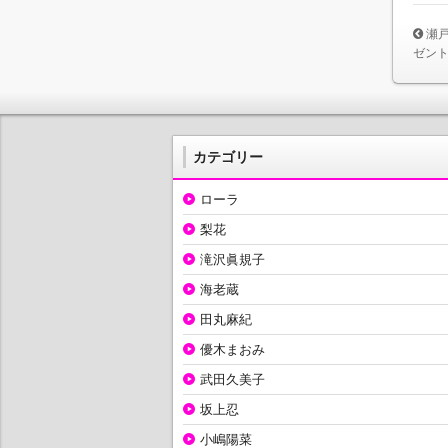
瀬
ゼン
カテゴリー
ローラ
梨花
滝沢眞規子
海老蔵
田丸麻紀
優木まおみ
武田久美子
坂上忍
小嶋陽菜