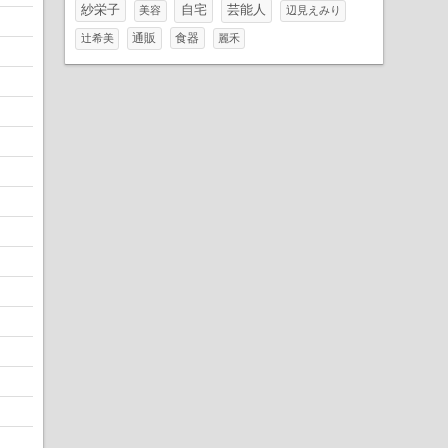
自宅
芸能人
紗栄子
美容
辺見えみり
通販
食器
辻希美
麗禾