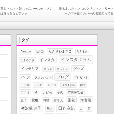
戸朝香さん＞＞娘ちゃんバースディプレ
優木まおみサンちのクリスマスツリー＞
トは真っ白なピアノ♬
ーの下を覆うカバーの名前知ってる
タグ
たきざわまきこ
Amazon
お弁当
たきまき
インスタグラム
インスタ
たまるまき
インテリア
グッズ
キッズ
キッチン
ブログ
バッグ
ファッション
プレゼント
モデル
ローラ
レシピ
優木まおみ
勸玄
子ども
口コミ
市川海老蔵
娘
子供
梨花
海老蔵
愛用
息子
有名人
料理
滝沢眞規子
田丸麻紀
玩具
白
皿