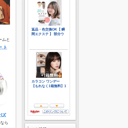
ームと
 ト
バズ
子なら