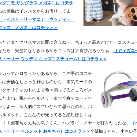
ングニモ サングラス メガネ］はコチラ
右の画像はインスタからお借りしてま
［トイストーリーマニア ウッディー
グラス メガネ］はコチラ＞＞
らだとまだクリスマスに間に合うねー。ちょっと高めだけど、コスチュ
せたら、完璧になりきれるからキッズは大喜びだろうなぁ。
［ディズニー
ストーリー ウッディ キッズコスチューム］はコチラ＞＞
リカってハロウィンがあるから、この手のコスチ
ムは安価なちょっと雑なものから、本気モードの
いクオリティのものまで色々揃ってるところがス
んだよね。靴からヘルメットまで全身でコーデで
ゃうよー。個人的にスゴいなって思ったのが、バ
ヘルメット。こんなのが売ってると絶対ほしくな
！！！梨花ちゃんちの息子くん、バズライトイヤーが好きだったな。
［
ストーリー ヘルメット おもちゃ］はコチラ＞＞
全部揃えたら、小さい