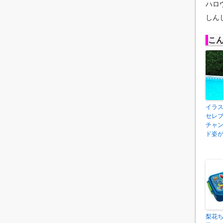
ハロ
しん
こ
イラ
セレブ
チャ
ド姿
梨花