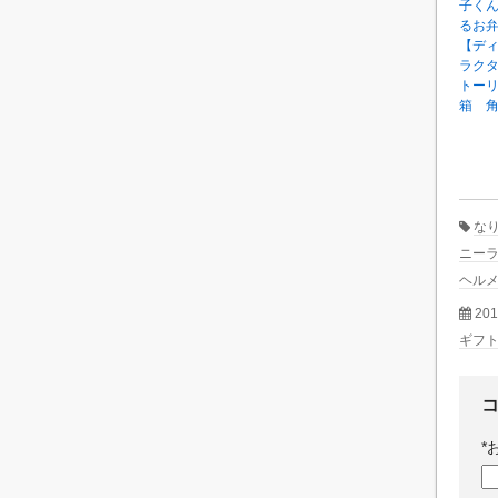
子く
るお
【デ
ラク
トー
箱 
な
ニー
ヘル
20
ギフ
*