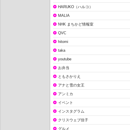
HARUKO（ハルコ）
MALIA
NHK まちかど情報室
QVC
hitomi
taka
youtube
お弁当
ともさかりえ
アナと雪の女王
アンミカ
イベント
インスタグラム
クリスウェブ佳子
グルメ