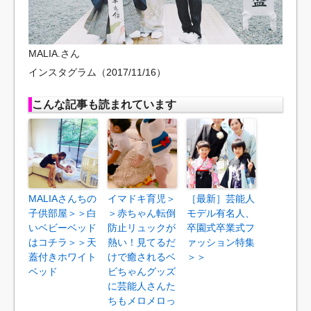
MALIA.さん
インスタグラム（2017/11/16）
こんな記事も読まれています
MALIAさんちの
イマドキ育児＞
［最新］芸能人
子供部屋＞＞白
＞赤ちゃん転倒
モデル有名人、
いベビーベッド
防止リュックが
卒園式卒業式フ
はコチラ＞＞天
熱い！見てるだ
ァッション特集
蓋付きホワイト
けで癒されるベ
＞＞
ベッド
ビちゃんグッズ
に芸能人さんた
ちもメロメロっ