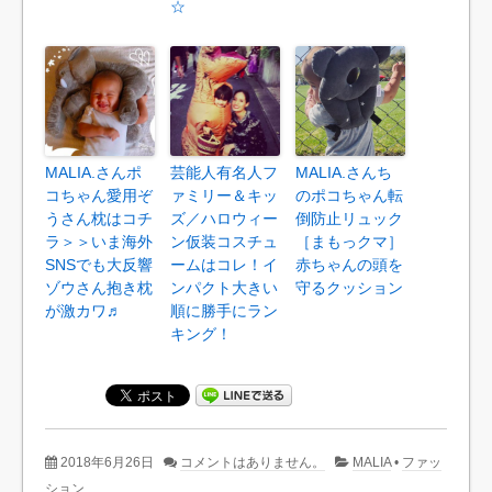
☆
MALIA.さんポ
芸能人有名人フ
MALIA.さんち
コちゃん愛用ぞ
ァミリー＆キッ
のポコちゃん転
うさん枕はコチ
ズ／ハロウィー
倒防止リュック
ラ＞＞いま海外
ン仮装コスチュ
［まもっクマ］
SNSでも大反響
ームはコレ！イ
赤ちゃんの頭を
ゾウさん抱き枕
ンパクト大きい
守るクッション
が激カワ♬
順に勝手にラン
キング！
2018年6月26日
コメントはありません。
MALIA
•
ファッ
ション