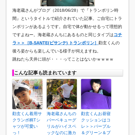
海老蔵さんがブログ（2018/06/28）で『トランポリン時
間』というタイトルで紹介されていた記事。ご自宅にトラ
ンポリンがあるようです。自宅で体が動かせるって理想的
ですよねー。海老蔵さんちにあるものと同じタイプは
コチ
ラ＞＞［B-SANTE(ビサンテ) トランポリン］
勸玄くんの
後ろ姿からも楽しんでいる様子が伺えますね。
跳ねたら天井に頭が・・・ってことはないかｗｗｗｗ
こんな記事も読まれています
勸玄くん着用サ
海老蔵さんちの
勸玄くんお昼寝
クランボ柄Tシ
バーベキューグ
クッションはコ
ャツが可愛い
リルがハイスペ
レ＞＞パープル
っ！
ックなのに激カ
＆グリーン＆ブ