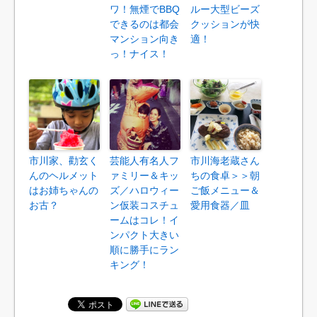
ワ！無煙でBBQ
ルー大型ビーズ
できるのは都会
クッションが快
マンション向き
適！
っ！ナイス！
市川家、勸玄く
芸能人有名人フ
市川海老蔵さん
んのヘルメット
ァミリー＆キッ
ちの食卓＞＞朝
はお姉ちゃんの
ズ／ハロウィー
ご飯メニュー＆
お古？
ン仮装コスチュ
愛用食器／皿
ームはコレ！イ
ンパクト大きい
順に勝手にラン
キング！