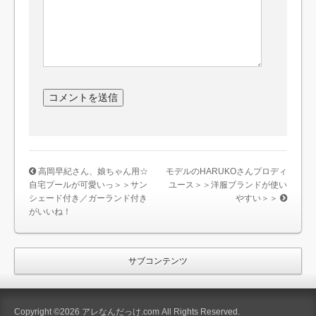
高岡早紀さん、娘ちゃん用☆
モデルのHARUKOさんプロディ
自宅プールが可愛いっ＞＞サン
ユース＞＞洋服ブランドが使い
シェード付き／ガーランド付き
やすい＞＞
がいいね！
サブコンテンツ
Copyright ©2026 アレなんだっけ.com All Rights Reserved.