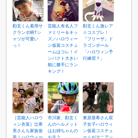
勸玄くん着用サ
芸能人有名人フ
勸玄くん激レア
クランボ柄Tシ
ァミリー＆キッ
☆コスプレ！
ャツが可愛い
ズ／ハロウィー
『フリーザ』ド
っ！
ン仮装コスチュ
ラゴンボール
ームはコレ！イ
「ハロウィン予
ンパクト大きい
行練習？」
順に勝手にラン
キング！
［芸能人ハロウ
市川家、勸玄く
東原亜希さん双
ィン衣装］辻希
んのヘルメット
子女子ハロウィ
美さんち家族仮
はお姉ちゃんの
ン仮装コスチュ
装！ハロウィー
お古？
ームがマニアッ