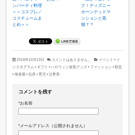
ンパーティ料理
ク！ディズニー
＞＞コスプレ／
ホーンテッドマ
コスチュームま
ンションと黒
とめ＞＞
猫？？
2018年10月23日
コメントはありません。
イベント
•
イ
ンスタグラム
•
ギフト
•
ハロウィン仮装グッズ
•
ファッション
•
勸玄
•
海老蔵
•
玩具
•
育児
•
辻希美
コメントを残す
*
お名前
*
メールアドレス（公開されません）