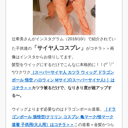
辻希美さんがインスタグラム（2018/10/）で紹介されてい
「サイヤ人コスプレ」
た子供達の
がコチラ＞＞画
像はインスタからお借りしてます。
髪型をウイッグにするだけでこんなに本格的に！！(*ﾟ▽ﾟ
*)ワクワク
［スーパーサイヤ人 カツラ ウィッグ ドラゴン
ボール 悟空 ハロウィン Mサイズ(スーパーサイヤ人) ］は
コチラ＞＞
カツラ被るだけで、なりきり度が超アップす
る〜。
ウイッグよりまず必要なのはドラゴンボール道着。
［ドラ
ゴンボール 孫悟空/クリリン コスプレ 亀マーク/悟マーク
道着 子供用/大人用］はコチラ＞＞
この道着＋金髪かつら