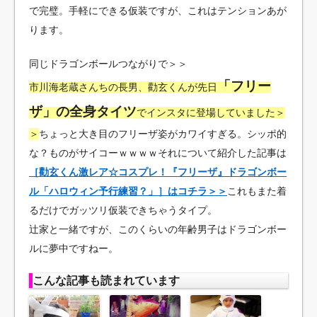
で完璧。手軽にできる仮装ですが、これはテンションあが
ります。
同じドラゴンボールつながりで＞＞
「フリー
市川海老蔵さんちの長男、勸玄くんが先日
ザ」の全身タイツ
でインスタに登場していました＞
＞
ちょっと大き目のフリーザ姿がカワイすぎる。シッポ的
な？ものがサイコーｗｗｗｗそれについて紹介した記事は
［勸玄くん激レア☆コスプレ！『フリーザ』ドラゴンボー
ル「ハロウィン予行練習？」］はコチラ＞＞
これもまた着
るだけでガッツリ仮装できちゃうタイプ。
辻家と一緒ですが、このくらいの年齢男子はドラゴンボー
ルに夢中ですねー。
こんな記事も読まれています