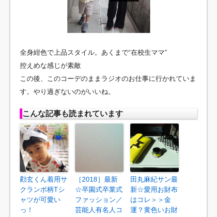
全身紺色で上品スタイル。あくまで“在校生ママ”
控えめな感じが素敵
この後、このコーデのままラジオのお仕事に行かれていま
す。やり過ぎないのがいいね。
こんな記事も読まれています
勸玄くん着用サ
［2018］最新
田丸麻紀サン最
クランボ柄Tシ
☆卒園式卒業式
新☆愛用お財布
ャツが可愛い
ファッション／
はコレ＞＞金
っ！
芸能人有名人コ
運？黄色いお財