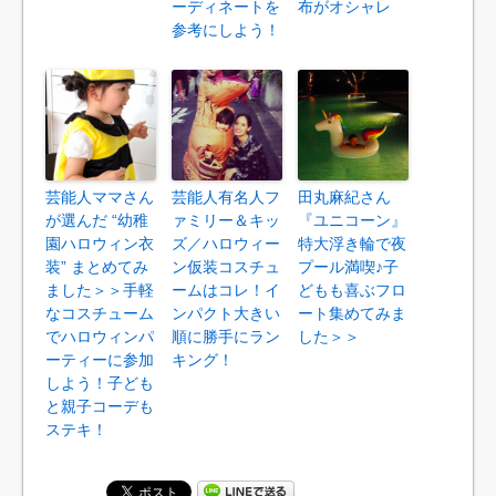
ーディネートを
布がオシャレ
参考にしよう！
芸能人ママさん
芸能人有名人フ
田丸麻紀さん
が選んだ “幼稚
ァミリー＆キッ
『ユニコーン』
園ハロウィン衣
ズ／ハロウィー
特大浮き輪で夜
装” まとめてみ
ン仮装コスチュ
プール満喫♪子
ました＞＞手軽
ームはコレ！イ
どもも喜ぶフロ
なコスチューム
ンパクト大きい
ート集めてみま
でハロウィンパ
順に勝手にラン
した＞＞
ーティーに参加
キング！
しよう！子ども
と親子コーデも
ステキ！