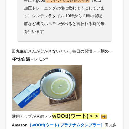
報にもgood
プラセンタは運動の前後
（私は
加圧トレーニングの後に飲むようにしていま
す）シンデレラタイム 10時から２時の就寝
前など成長ホルモンが出ると言われる時間帯
を狙います
田丸麻紀さんが欠かさないという毎日の習慣＞＞
朝の一
杯“お白湯＋レモン”
wOOt!(ウート)＞＞
愛用カップが素敵＞＞
Amazon
［wOOt!(ウート) プラチナムタンブラー］
田丸さ