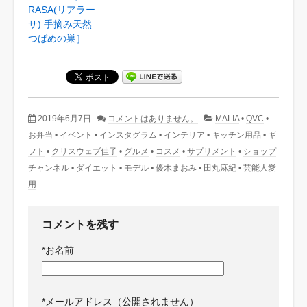
RASA(リアラー
サ) 手摘み天然
つばめの巣］
2019年6月7日
コメントはありません。
MALIA
•
QVC
•
お弁当
•
イベント
•
インスタグラム
•
インテリア
•
キッチン用品
•
ギ
フト
•
クリスウェブ佳子
•
グルメ
•
コスメ
•
サプリメント
•
ショップ
チャンネル
•
ダイエット
•
モデル
•
優木まおみ
•
田丸麻紀
•
芸能人愛
用
コメントを残す
*
お名前
*
メールアドレス（公開されません）