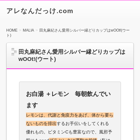
アレなんだっけ.com
HOME
MALIA
田丸麻紀さん愛用シルバー縁どりカップはwOOt!(ウー
ト)
田丸麻紀さん愛用シルバー縁どりカップは
wOOt!(ウート)
お白湯 ＋レモン 毎朝飲んでい
ます
レモンは、代謝と免疫力をあげ、体から要ら
ないものを排出
するお手伝いをしてくれる
優れもの。ビタミンCも豊富なので、風邪予