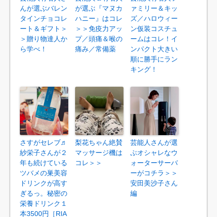
んが選ぶバレン
が選ぶ『マヌカ
ァミリー＆キッ
タインチョコレ
ハニー』はコレ
ズ／ハロウィー
ート＆ギフト＞
＞＞免疫力アッ
ン仮装コスチュ
＞贈り物達人か
プ／頭痛＆喉の
ームはコレ！イ
ら学べ！
痛み／常備薬
ンパクト大きい
順に勝手にラン
キング！
さすがセレブ♬
梨花ちゃん絶賛
芸能人さんが選
紗栄子さんが２
マッサージ機は
ぶオシャレなウ
年も続けている
コレ＞＞
ォーターサーバ
ツバメの巣美容
ーがコチラ＞＞
ドリンクが高す
安田美沙子さん
ぎるっ。秘密の
編
栄養ドリンク１
本3500円［RIA