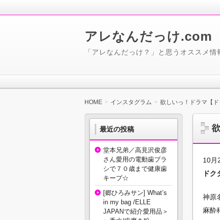
アレなんだっけ.com
「アレなんだっけ？」と思うオススメ情
HOME
インスタグラム
欲しいっ！ドラマ【ド
最近の投稿
堂本兄弟／高見沢俊彦
さん愛用の電動歯ブラ
10
シで７０歳まで健康歯
ドク
キープ☆
[郷ひろみサン] What’s
神原
in my bag /ELLE
麻酔
JAPANで紹介愛用品＞