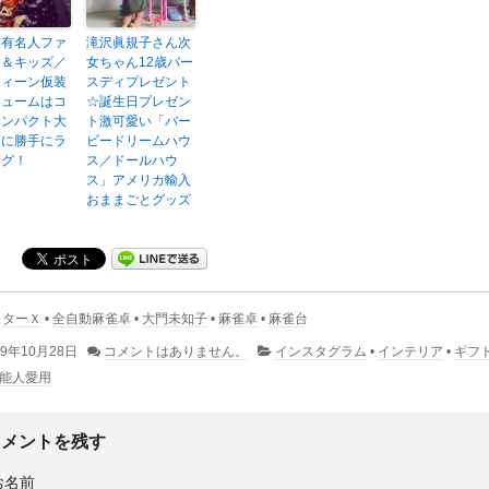
人有名人ファ
滝沢眞規子さん次
ー＆キッズ／
女ちゃん12歳バー
ウィーン仮装
スディプレゼント
チュームはコ
☆誕生日プレゼン
インパクト大
ト激可愛い「バー
順に勝手にラ
ビードリームハウ
ング！
ス／ドールハウ
ス」アメリカ輸入
おままごとグッズ
クターＸ
•
全自動麻雀卓
•
大門未知子
•
麻雀卓
•
麻雀台
19年10月28日
コメントはありません。
インスタグラム
•
インテリア
•
ギフ
能人愛用
コメントを残す
お名前