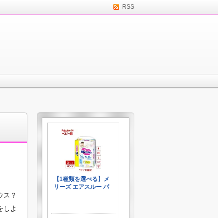
RSS
＞
ウス？
をしよ