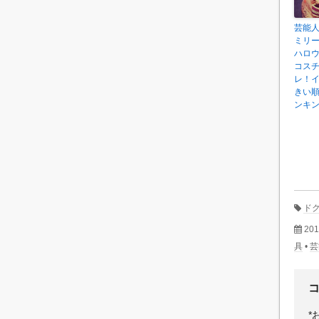
芸能
ミリ
ハロ
コス
レ！
きい
ンキ
ド
20
具
•
芸
*