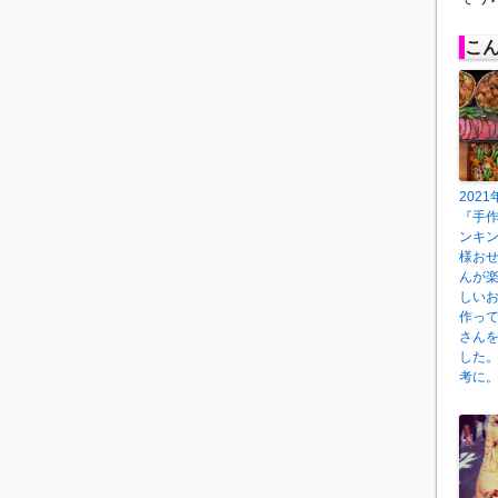
こ
202
『手
ンキ
様お
んが
しい
作っ
さん
した
考に