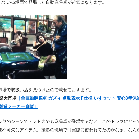
している場面で登場した自動麻雀卓が超気になります。
市場で取扱い店を見つけたので載せておきます。
楽天市場
［全自動麻雀卓 ガズィ 点数表示 F仕様 いすセット 安心3年保
 製造メーカー直販］
ラヤのシーンでテント内でも麻雀卓が登場するなど、このドラマにとっ
要不可欠なアイテム。撮影の現場では実際に使われてたのかなぁ。なん