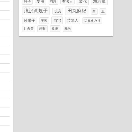
梨花
海老蔵
愛用
息子
有名人
料理
滝沢眞規子
田丸麻紀
玩具
白
皿
自宅
芸能人
紗栄子
美容
辺見えみり
通販
食器
辻希美
麗禾