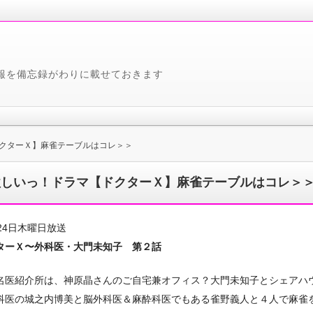
報を備忘録がわりに載せておきます
クターＸ】麻雀テーブルはコレ＞＞
欲しいっ！ドラマ【ドクターＸ】麻雀テーブルはコレ＞
月24日木曜日放送
ターＸ〜外科医・大門未知子 第２話
名医紹介所は、神原晶さんのご自宅兼オフィス？大門未知子とシェアハ
科医の城之内博美と脳外科医＆麻酔科医でもある雀野義人と４人で麻雀