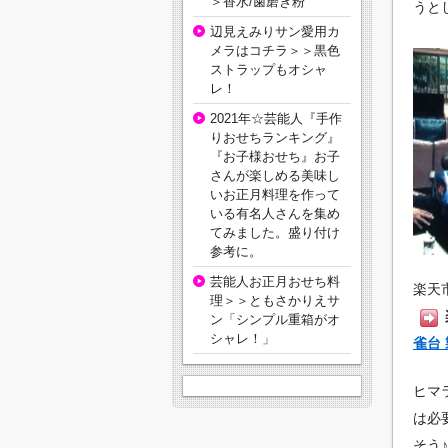
＞香水/歯磨き粉
うと
辺見えみりサン愛用カ
メラはコチラ＞＞黒色
ストラップもオシャ
レ！
2021年☆芸能人『手作
りおせちランキング』
『お子様おせち』お子
さんが楽しめる美味し
いお正月料理を作って
いる有名人さんを集め
てみました。盛り付け
参考に。
芸能人お正月おせち料
楽天
理＞＞ともさかりえサ
ン「シンプル重箱がオ
シャレ！」
雀台
ヒマ
は必
そう♪