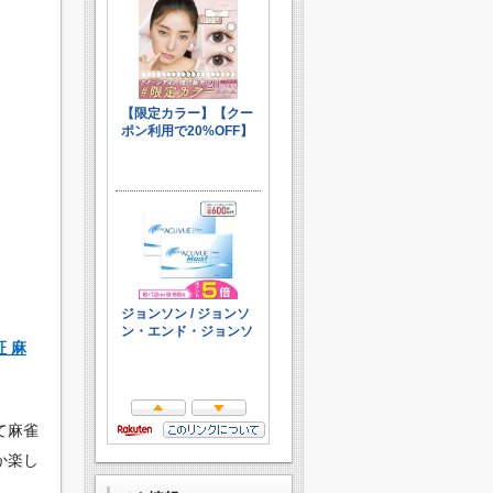
証 麻
て麻雀
か楽し