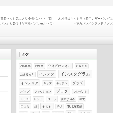
原亜希さんお気に入り冷凍パン＞＞『目
木村拓哉さんドラマ着用レザーバッグは
パン』と名付けた本格パン“pand（パン
＞革カバン／グランドメゾン
タグ
たきざわまきこ
Amazon
お弁当
たきまき
インスタグラム
インスタ
たまるまき
インテリア
グッズ
キッズ
キッチン
ブログ
バッグ
ファッション
プレゼント
モデル
ローラ
レシピ
優木まおみ
勸玄
子ども
口コミ
市川海老蔵
娘
子供