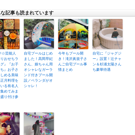
んな記事も読まれています
1年☆芸能人
自宅プールはじめ
今年もプール開
自宅に『ジャグジ
作りおせちラ
ました！高岡早紀
き！滝沢眞規子さ
ー』設置！辻チャ
ング』『お子
さん、娘ちゃん用
んご自宅プール事
ン＆杉浦太陽さん
せち』お子さ
オシャレなガーラ
情まとめ
ち豪華待遇
楽しめる美味
ンド付きプール開
お正月料理を
設／ベランダがオ
ている有名人
シャレ！
を集めてみま
。盛り付け参
。