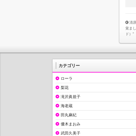
清
覚まし
ド）”
カテゴリー
ローラ
梨花
滝沢眞規子
海老蔵
田丸麻紀
優木まおみ
武田久美子