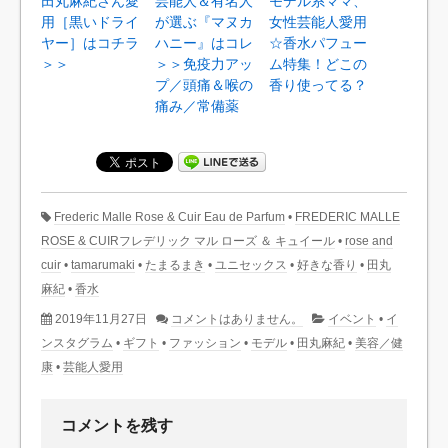
田丸麻紀さん愛
芸能人＆有名人
モデル系ママ、
用［黒いドライ
が選ぶ『マヌカ
女性芸能人愛用
ヤー］はコチラ
ハニー』はコレ
☆香水パフュー
＞＞
＞＞免疫力アッ
ム特集！どこの
プ／頭痛＆喉の
香り使ってる？
痛み／常備薬
Frederic Malle Rose & Cuir Eau de Parfum
•
FREDERIC MALLE
ROSE & CUIRフレデリック マル ローズ ＆ キュイール
•
rose and
cuir
•
tamarumaki
•
たまるまき
•
ユニセックス
•
好きな香り
•
田丸
麻紀
•
香水
2019年11月27日
コメントはありません。
イベント
•
イ
ンスタグラム
•
ギフト
•
ファッション
•
モデル
•
田丸麻紀
•
美容／健
康
•
芸能人愛用
コメントを残す