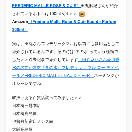
FREDERIC MALLE ROSE & CUIR］
田丸麻紀さんが紹介
されているボトルは100ml入り＞＞
Amazon
［Frederic Malle Rose & Cuir Eau de Parfum
100ml］
実は、田丸さんフレデリックマルは以前にも愛用品として
紹介されているんです。その時は“冬の水”っていう種類で
した＞＞過去記事で紹介しています
［田丸麻紀さん愛用香
水の名前が素敵『冬の水』フレデリック マル ロー ディベ
ール／FREDERIC MALLE L’EAU D’HIVER］
ネーミングが
オシャレですね。
取扱いある百貨店調べてみました＞＞
日本橋三越本店
日本橋髙島屋
伊勢丹新宿店メンズ館
大阪髙島屋