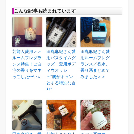
こんな記事も読まれています
芸能人愛用＞＞
田丸麻紀さん愛
田丸麻紀さん愛
ルームフレグラ
用バスタイムグ
用ルームフレグ
ンス特集！ご自
ッズ 愛用ボデ
ランス／香水、
宅の香りをマネ
ィウオッシ
香り系まとめて
っこした〜い♫
ュ“胸がキュン
みました＞＞
とする特別な香
り”