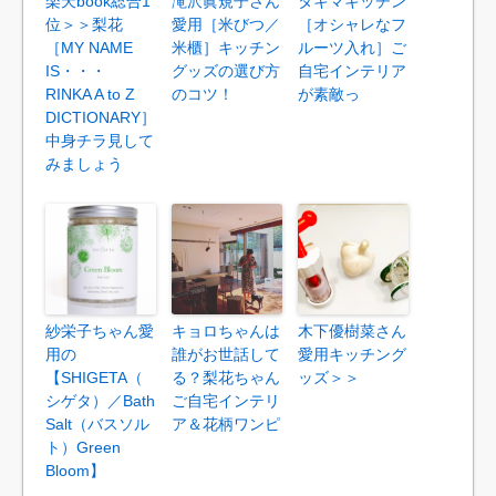
楽天book総合1
滝沢眞規子さん
タキマキッチン
位＞＞梨花
愛用［米びつ／
［オシャレなフ
［MY NAME
米櫃］キッチン
ルーツ入れ］ご
IS・・・
グッズの選び方
自宅インテリア
RINKA A to Z
のコツ！
が素敵っ
DICTIONARY］
中身チラ見して
みましょう
紗栄子ちゃん愛
キョロちゃんは
木下優樹菜さん
用の
誰がお世話して
愛用キッチング
【SHIGETA（
る？梨花ちゃん
ッズ＞＞
シゲタ）／Bath
ご自宅インテリ
Salt（バスソル
ア＆花柄ワンピ
ト）Green
Bloom】