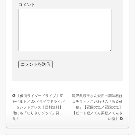
コメント
【仮面ライダードライブ】変
滝沢眞規子さん愛用の調味料は
身ベルト／DXドライブドライバ
コチラ＞＞こだわりの『塩＆砂
ー＆シフトブレス【送料無料】
糖』【粟國の塩／粟国の塩】
他にも『なりきりグッズ』発
【ビート糖／てん菜糖／てんさ
見！
い糖】