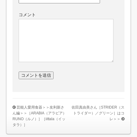
コメント
芸能人愛用食器＞＞友利新さ
佐田真由美さん［STRIDER（ス
ん編＞＞［ARABIA（アラビア）
トライダー）／グリーン］はコ
RUNO（ルノ）］［iittala（イッ
レ＞＞
タラ）］