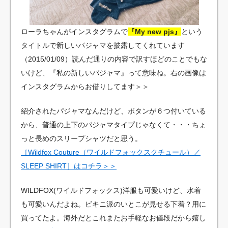
ローラちゃんがインスタグラムで
『My new pjs』
という
タイトルで新しいパジャマを披露してくれています
（2015/01/09）読んだ通りの内容で訳すほどのことでもな
いけど、『私の新しいパジャマ』って意味ね。右の画像は
インスタグラムからお借りしてます＞＞
紹介されたパジャマなんだけど、ボタンが６つ付いている
から、普通の上下のパジャマタイプじゃなくて・・・ちょ
っと長めのスリープシャツだと思う。
［Wildfox Couture（ワイルドフォックスクチュール）／
SLEEP SHIRT］はコチラ＞＞
WILDFOX(ワイルドフォックス)洋服も可愛いけど、水着
も可愛いんだよね。ビキニ派のいとこが見せる下着？用に
買ってたよ。海外だとこれまたお手軽なお値段だから嬉し