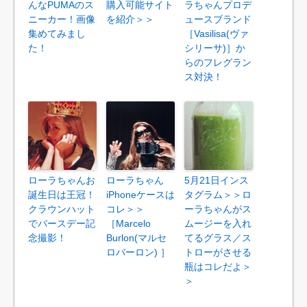
んなPUMAのス
購入可能サイト
ラちゃんプロデ
ニーカー！画像
を紹介＞＞
ュースブランド
集めてみまし
［Vasilisa(ヴァ
た！
シリーサ)］か
らのフレグラン
ス対決！
ローラちゃんお
ローラちゃん
5月21日インス
誕生日は王冠！
iPhoneケースは
タグラム＞＞ロ
クラウンハット
コレ＞＞
ーラちゃんがス
でバースデー記
［Marcelo
ムージーを入れ
念撮影！
Burlon(マルセ
てるグラス／ス
ロバーロン) ］
トローがさせる
瓶はコレだよ＞
＞