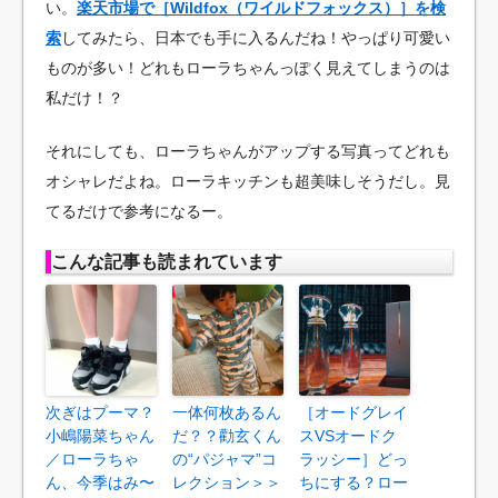
い。
楽天市場で［Wildfox（ワイルドフォックス）］を検
索
してみたら、日本でも手に入るんだね！やっぱり可愛い
ものが多い！どれもローラちゃんっぽく見えてしまうのは
私だけ！？
それにしても、ローラちゃんがアップする写真ってどれも
オシャレだよね。ローラキッチンも超美味しそうだし。見
てるだけで参考になるー。
こんな記事も読まれています
次ぎはプーマ？
一体何枚あるん
［オードグレイ
小嶋陽菜ちゃん
だ？？勸玄くん
スVSオードク
／ローラちゃ
の“パジャマ”コ
ラッシー］どっ
ん、今季はみ〜
レクション＞＞
ちにする？ロー