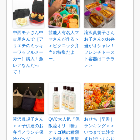
中西モナさん中
芸能人有名人マ
滝沢眞規子さん
古屋さんで［ア
マさんが作る＞
お子さんのお弁
リエテのミッキ
＞ピクニック弁
当がオシャレ！
ーワッフルメー
当の特集だよ
フレンチトース
カー］購入！激
ー。
ト容器はコチラ
レアなんだっ
＞＞
て！
滝沢眞規子さん
QVC大人気『保
おせち［早割］
＞＞子供達のお
阪流オリゴ糖』
ランキング＞＞
弁当／ランチ保
オリゴ糖の種類
いつまでに注文
冷バッグ
と効能／効果違
すればいくらお