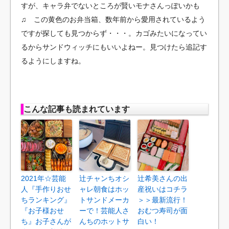
すが、キャラ弁でないところが賢いモナさんっぽいかも
♫ この黄色のお弁当箱、数年前から愛用されているよう
ですが探しても見つからず・・・。カゴみたいになってい
るからサンドウィッチにもいいよねー。見つけたら追記す
るようにしますね。
こんな記事も読まれています
2021年☆芸能
辻チャンちオシ
辻希美さんの出
人『手作りおせ
ャレ朝食はホッ
産祝いはコチラ
ちランキング』
トサンドメーカ
＞＞最新流行！
『お子様おせ
ーで！芸能人さ
おむつ寿司が面
ち』お子さんが
んちのホットサ
白い！