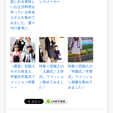
楽しめる美味し
ンドメーカー
いお正月料理を
作っている有名
人さんを集めて
みました。盛り
付け参考に。
［最新］芸能人
特集☆芸能人の
特集☆芸能人の
モデル有名人、
『入園式／入学
『卒園式／卒業
卒園式卒業式フ
式』ファッショ
式』ファッショ
ァッション特集
ン集めてみまし
ン画像を集めて
＞＞
た！
みました！