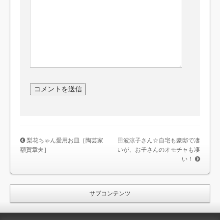
梨花ちゃん愛用お皿［陶芸家
田波涼子さん☆自宅も豪邸で凄
額賀章夫］
いが、お子さんのオモチャも凄
い！
サブコンテンツ