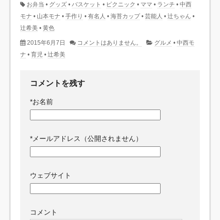
お弁当
•
グッズ
•
バスケット
•
ピクニック
•
ママ
•
ランチ
•
中西
モナ
•
山本モナ
•
手作り
•
有名人
•
海苔カップ
•
芸能人
•
辻ちゃん
•
辻希美
•
黄色
2015年6月7日
コメントはありません。
グルメ
•
中西モ
ナ
•
育児
•
辻希美
コメントを残す
*
お名前
*
メールアドレス（公開されません）
ウェブサイト
コメント