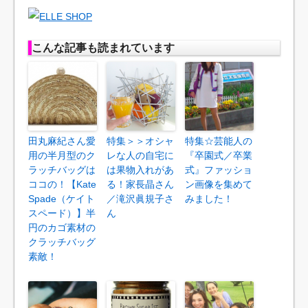
こんな記事も読まれています
田丸麻紀さん愛
特集＞＞オシャ
特集☆芸能人の
用の半月型のク
レな人の自宅に
『卒園式／卒業
ラッチバッグは
は果物入れがあ
式』ファッショ
ココの！【Kate
る！家長晶さん
ン画像を集めて
Spade（ケイト
／滝沢眞規子さ
みました！
スペード）】半
ん
円のカゴ素材の
クラッチバッグ
素敵！