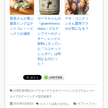
梨花さんが選ぶ
ローラちゃんの
マキ・コニクソ
最高リングはナ
『glutenfreeco
ンさん愛用アク
ントコレ＞＞ビ
okies／グルテ
セが気になる？
ックリお値段
ンフリーのクッ
キー』レシピ♬
材料に入ってい
た『ココナッツ
シュガー』は特
別なものだっ
た！
COREJEWELS
•
アクセ
•
アクセサリー
•
インスタグラム
•
パー
ル
•
ブログ
•
リング
•
滝沢眞規子
2015年10月5日
コメントはありません。
ギフト
•
ファッ