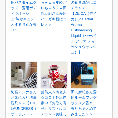
用バスタイムグ
ｗｗｗｗ年齢バ
の食器洗剤はコ
ッズ 愛用ボデ
レちゃう？ｗ田
チラ＞＞
ィウオッシ
丸麻紀さん愛用
【DEICA（デイ
ュ“胸がキュン
ハミガキ粉はコ
カ）／Herbal
とする特別な香
レ＞＞
Aroma
り”
Dishwashing
Liquid（ハーバ
ル アロマ ディ
ッシュウォッシ
ュ）】
梅宮アンナさん
芸能人＆有名人
田丸麻紀さん愛
お気に入り洗濯
☆コロナ外出自
用ルームフレグ
洗剤＞＞【THE
粛中『お取り寄
ランス／香水、
LAUNDRESS（
せ』リストはコ
香り系まとめて
ザ・ランドレ
チラ＞＞美味し
みました＞＞