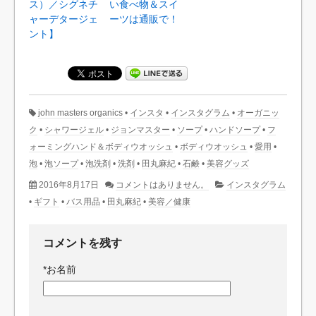
ス）／シグネチ
い食べ物＆スイ
ャーデタージェ
ーツは通販で！
ント】
john masters organics
•
インスタ
•
インスタグラム
•
オーガニッ
ク
•
シャワージェル
•
ジョンマスター
•
ソープ
•
ハンドソープ
•
フ
ォーミングハンド＆ボディウオッシュ
•
ボディウオッシュ
•
愛用
•
泡
•
泡ソープ
•
泡洗剤
•
洗剤
•
田丸麻紀
•
石鹸
•
美容グッズ
2016年8月17日
コメントはありません。
インスタグラム
•
ギフト
•
バス用品
•
田丸麻紀
•
美容／健康
コメントを残す
*
お名前