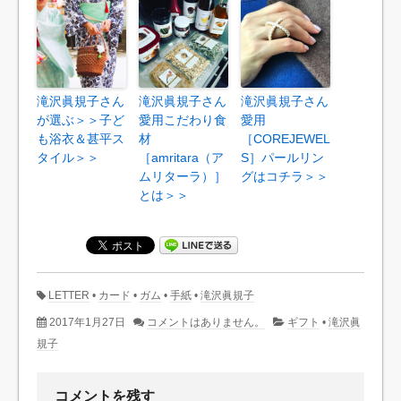
滝沢眞規子さん
滝沢眞規子さん
滝沢眞規子さん
が選ぶ＞＞子ど
愛用こだわり食
愛用
も浴衣＆甚平ス
材
［COREJEWEL
タイル＞＞
［amritara（ア
S］パールリン
ムリターラ）］
グはコチラ＞＞
とは＞＞
LETTER
•
カード
•
ガム
•
手紙
•
滝沢眞規子
2017年1月27日
コメントはありません。
ギフト
•
滝沢眞
規子
コメントを残す