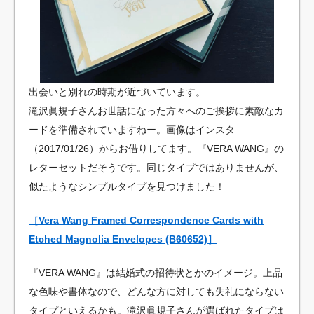
出会いと別れの時期が近づいています。
滝沢眞規子さんお世話になった方々へのご挨拶に素敵なカ
ードを準備されていますねー。画像はインスタ
（2017/01/26）からお借りしてます。『VERA WANG』の
レターセットだそうです。同じタイプではありませんが、
似たようなシンプルタイプを見つけました！
［Vera Wang Framed Correspondence Cards with
Etched Magnolia Envelopes (B60652)］
『VERA WANG』は結婚式の招待状とかのイメージ。上品
な色味や書体なので、どんな方に対しても失礼にならない
タイプといえるかも。滝沢眞規子さんが選ばれたタイプは