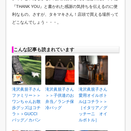
『THANK YOU』と書かれた感謝の気持ちを伝えるのに便
利なもの。さすが、タキマキさん！店頭で買える場所って
どこなんでしょう・・・。
こんな記事も読まれています
滝沢眞規子さん
滝沢眞規子さん
滝沢眞規子さん
ファミリー＞＞
＞＞子供達のお
愛用オイルボト
ワンちゃんお散
弁当／ランチ保
ルはコチラ＞＞
歩グッズはコチ
冷バッグ
［イタリア／グ
ラ＞＞GUCCI
ッチーニ オイ
バッグ／カバン
ルボトル］