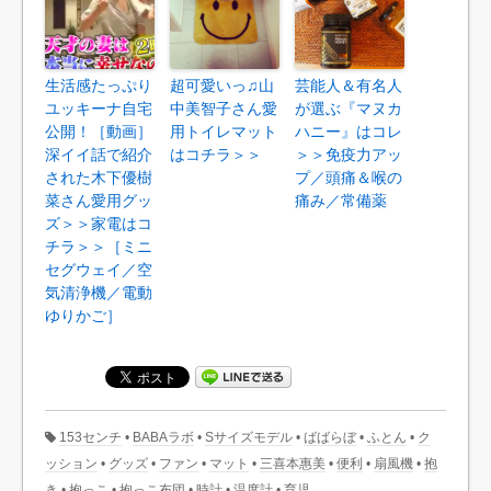
生活感たっぷり
超可愛いっ♫山
芸能人＆有名人
ユッキーナ自宅
中美智子さん愛
が選ぶ『マヌカ
公開！［動画］
用トイレマット
ハニー』はコレ
深イイ話で紹介
はコチラ＞＞
＞＞免疫力アッ
された木下優樹
プ／頭痛＆喉の
菜さん愛用グッ
痛み／常備薬
ズ＞＞家電はコ
チラ＞＞［ミニ
セグウェイ／空
気清浄機／電動
ゆりかご］
153センチ
•
BABAラボ
•
Sサイズモデル
•
ばばらぼ
•
ふとん
•
ク
ッション
•
グッズ
•
ファン
•
マット
•
三喜本惠美
•
便利
•
扇風機
•
抱
き
•
抱っこ
•
抱っこ布団
•
時計
•
温度計
•
育児