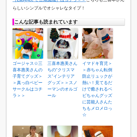
らしいシンプルでオシャレなタイプ！
こんな記事も読まれています
ゴージャス☆三
三喜本惠美さん
イマドキ育児＞
喜本惠美さんの
ちの“クリスマ
＞赤ちゃん転倒
子育てグッズ＞
ス”インテリア
防止リュックが
＞真っ白ベビー
グッズ＞＞スノ
熱い！見てるだ
サークルはコチ
ーマンのオルゴ
けで癒されるベ
ラ＞＞
ール
ビちゃんグッズ
に芸能人さんた
ちもメロメロっ
☆