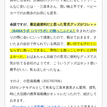
んなに安いとは・・三喜本さん、買い物上手です。ベビー
カーでのお散歩のお供にも是非。
余談ですが、
最近超便利だと思った育児グッズがコレ＞＞
［BABAラボ（ババラボ）の抱っこふとん］
生まれたばか
りの甥に会いにいって感激したので、載せておきます。さ
いたまの会社で作られている商品で、
暑い日でも汗だくに
ならずに抱っこできるし、男性にも抱っこしやすいと評判
よかった。
おばあちゃん目線での育児に便利なグッズで人
気が出てる会社のようです。こういうグッズはホント使い
勝手がいい。私もほしかったなぁ。
その２、小型扇風機（2017/07/06）
153センチモデルとして有名な三喜本惠美さん愛用、授乳
時に大活躍の携帯扇風機がオシャレだったので、紹介して
おきます。
［EasyAcc ミニ扇風機］はコチラ＞＞
こちらも三喜本さん