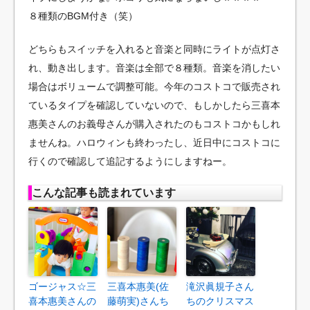
８種類のBGM付き（笑）
どちらもスイッチを入れると音楽と同時にライトが点灯さ
れ、動き出します。音楽は全部で８種類。音楽を消したい
場合はボリュームで調整可能。今年のコストコで販売され
ているタイプを確認していないので、もしかしたら三喜本
惠美さんのお義母さんが購入されたのもコストコかもしれ
ませんね。ハロウィンも終わったし、近日中にコストコに
行くので確認して追記するようにしますねー。
こんな記事も読まれています
ゴージャス☆三
三喜本惠美(佐
滝沢眞規子さん
喜本惠美さんの
藤萌実)さんち
ちのクリスマス