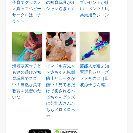
子育てグッズ＞
の知育玩具がオ
プレゼントが凄
＞真っ白ベビー
シャレ過ぎ＞＞
い！ベンツ！玩
サークルはコチ
具乗用ラジコン
ラ＞＞
海老蔵家☆子ど
イマドキ育児＞
芸能人が選ぶ知
も達の遊びが知
＞赤ちゃん転倒
育玩具シリーズ
育玩具でスゴ
防止リュックが
＞＞その２［田
い！自然な英才
熱い！見てるだ
波涼子さん編］
教育を見習いた
けで癒されるベ
いな
ビちゃんグッズ
に芸能人さんた
ちもメロメロっ
☆