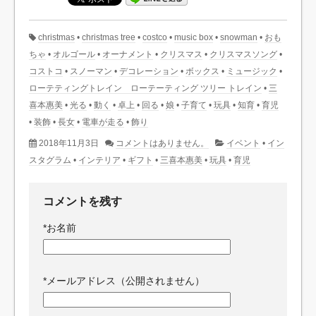
christmas
•
christmas tree
•
costco
•
music box
•
snowman
•
おも
ちゃ
•
オルゴール
•
オーナメント
•
クリスマス
•
クリスマスソング
•
コストコ
•
スノーマン
•
デコレーション
•
ボックス
•
ミュージック
•
ローテティングトレイン ローテーティング ツリー トレイン
•
三
喜本惠美
•
光る
•
動く
•
卓上
•
回る
•
娘
•
子育て
•
玩具
•
知育
•
育児
•
装飾
•
長女
•
電車が走る
•
飾り
2018年11月3日
コメントはありません。
イベント
•
イン
スタグラム
•
インテリア
•
ギフト
•
三喜本惠美
•
玩具
•
育児
コメントを残す
*
お名前
*
メールアドレス（公開されません）