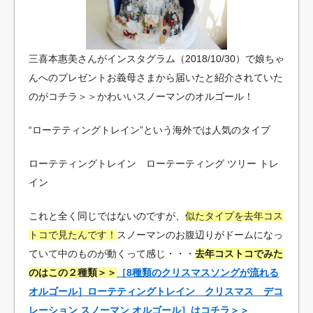
三喜本惠美さんがインスタグラム（2018/10/30）で娘ちゃ
んへのプレゼントお義母さまから届いたと紹介されていた
のがコチラ＞＞かわいいスノーマンのオルゴール！
“ローテティングトレイン”という海外では人気のタイプ
ローテティングトレイン ローテーティング ツリー トレ
イン
これと全く同じではないのですが、
似たタイプを去年コス
トコで見たんです！
スノーマンのお腹辺りがドームになっ
ていて中のものが動くって感じ・・・
去年コストコでみた
のはこの２種類＞＞
［8種類のクリスマスソングが流れる
オルゴール］ローテティングトレイン クリスマス デコ
レーション スノーマン オルゴール］はコチラ＞＞