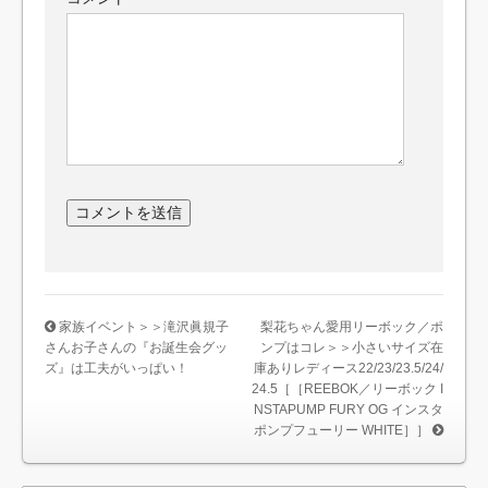
家族イベント＞＞滝沢眞規子
梨花ちゃん愛用リーボック／ポ
さんお子さんの『お誕生会グッ
ンプはコレ＞＞小さいサイズ在
ズ』は工夫がいっぱい！
庫ありレディース22/23/23.5/24/
24.5［［REEBOK／リーボック I
NSTAPUMP FURY OG インスタ
ポンプフューリー WHITE］］