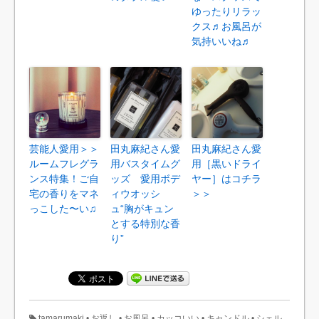
ゆったりリラッ
クス♬お風呂が
気持いいね♬
芸能人愛用＞＞
田丸麻紀さん愛
田丸麻紀さん愛
ルームフレグラ
用バスタイムグ
用［黒いドライ
ンス特集！ご自
ッズ 愛用ボデ
ヤー］はコチラ
宅の香りをマネ
ィウオッシ
＞＞
っこした〜い♫
ュ“胸がキュン
とする特別な香
り”
tamarumaki
•
お返し
•
お風呂
•
カッコいい
•
キャンドル
•
シェル