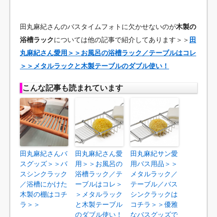
田丸麻紀さんのバスタイムフォトに欠かせないのが
木製の
浴槽ラック
については他の記事で紹介してあります＞＞
田
丸麻紀さん愛用＞＞お風呂の浴槽ラック／テーブルはコレ
＞＞メタルラックと木製テーブルのダブル使い！
こんな記事も読まれています
田丸麻紀さんバ
田丸麻紀さん愛
田丸麻紀サン愛
スグッズ＞＞バ
用＞＞お風呂の
用バス用品＞＞
スシンクラック
浴槽ラック／テ
メタルラック／
／浴槽にかけた
ーブルはコレ＞
テーブル／バス
木製の棚はコチ
＞メタルラック
シンクラックは
ラ＞＞
と木製テーブル
コチラ＞＞優雅
のダブル使い！
なバスグッズで