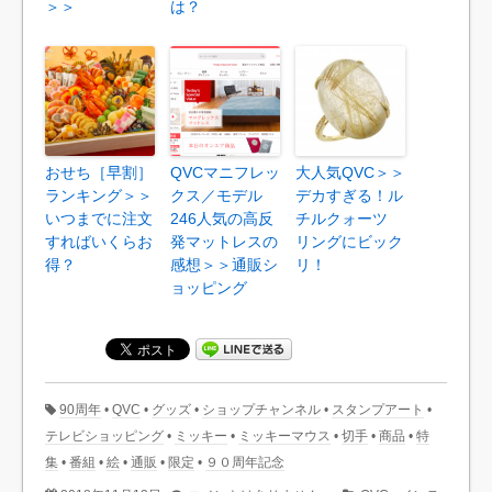
＞＞
は？
おせち［早割］
QVCマニフレッ
大人気QVC＞＞
ランキング＞＞
クス／モデル
デカすぎる！ル
いつまでに注文
246人気の高反
チルクォーツ
すればいくらお
発マットレスの
リングにビック
得？
感想＞＞通販シ
リ！
ョッピング
90周年
•
QVC
•
グッズ
•
ショップチャンネル
•
スタンプアート
•
テレビショッピング
•
ミッキー
•
ミッキーマウス
•
切手
•
商品
•
特
集
•
番組
•
絵
•
通販
•
限定
•
９０周年記念