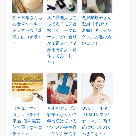
佐々木希さんち
あの芸能人も使
滝沢眞規子さん
の食卓＞＞キッ
ってる？モテ香
愛用［米びつ／
チングッズ『蒸
水『ジョーマロ
米櫃］キッチン
籠』はコチラ＞
ーン』どの香り
グッズの選び方
＞
が１番タイプ？
のコツ！
愛用有名人一覧
作ってみまし
た！
［キューサイ］
さすがセレブ♬
QVC［トルネー
コラリッチEX
紗栄子さんが２
ドEMSリフト/
単品1個を最安
年も続けている
ヤーマン］買う
値で買うならコ
ツバメの巣美容
前に知っておく
チラ＞＞
ドリンクが高す
べきこと＞＞