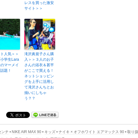
レスを買った激安
サイト＞＞
スト人気＞＞
滝沢眞規子さん購
小学生Lara
入＞＞３人のお子
ンのマーメイ
さんの浴衣＆甚平
が話題！
がここで買える！
ネットショッピン
グを上手に活用し
て滝沢さんちとお
揃いにしちゃ
う？？
センチ
•
NIKE AIR MAX 90
•
キッズ
•
ナイキ × オフホワイト エアマックス 90
•
取り