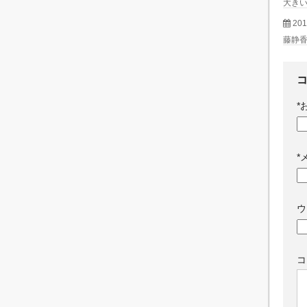
大き
20
藤静
*
*
ウ
コ