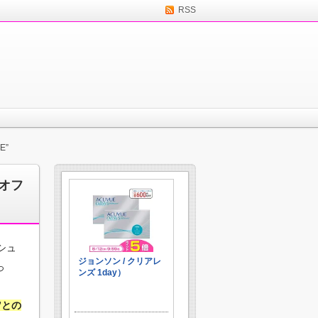
RSS
E”
オフ
シュ
っ
”との