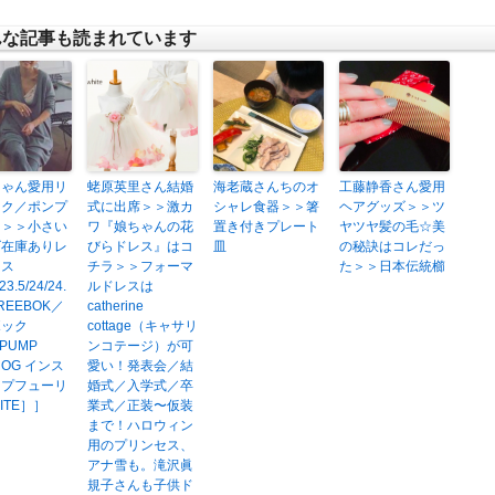
んな記事も読まれています
ちゃん愛用リ
蛯原英里さん結婚
海老蔵さんちのオ
工藤静香さん愛用
ック／ポンプ
式に出席＞＞激カ
シャレ食器＞＞箸
ヘアグッズ＞＞ツ
レ＞＞小さい
ワ『娘ちゃんの花
置き付きプレート
ヤツヤ髪の毛☆美
ズ在庫ありレ
びらドレス』はコ
皿
の秘訣はコレだっ
ース
チラ＞＞フォーマ
た＞＞日本伝統櫛
23.5/24/24.
ルドレスは
REEBOK／
catherine
ボック
cottage（キャサリ
APUMP
ンコテージ）が可
 OG インス
愛い！発表会／結
ンプフューリ
婚式／入学式／卒
ITE］］
業式／正装〜仮装
まで！ハロウィン
用のプリンセス、
アナ雪も。滝沢眞
規子さんも子供ド