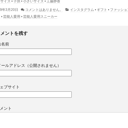
いサイズ
•
子供
•
小さいサイズ
•
工藤静香
19年3月20日
コメントはありません。
インスタグラム
•
ギフト
•
ファッショ
香
•
芸能人愛用
•
芸能人愛用スニーカー
コメントを残す
お名前
メールアドレス（公開されません）
ェブサイト
メント