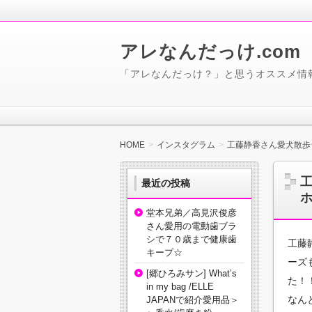
アレなんだっけ.com
「アレなんだっけ？」と思うオススメ情
HOME
インスタグラム
工藤静香さん愛犬散歩☆愛
工
最近の投稿
ホ
堂本兄弟／高見沢俊彦
さん愛用の電動歯ブラ
シで７０歳まで健康歯
工藤
キープ☆
ーズ
[郷ひろみサン] What’s
た！
in my bag /ELLE
なん
JAPANで紹介愛用品＞