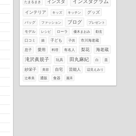
インスタグラム
インスタ
たまるまき
インテリア
グッズ
キッズ
キッチン
ブログ
バッグ
ファッション
プレゼント
モデル
ローラ
レシピ
優木まおみ
勸玄
子ども
口コミ
市川海老蔵
娘
子供
梨花
海老蔵
愛用
息子
有名人
料理
滝沢眞規子
田丸麻紀
玩具
白
皿
自宅
芸能人
紗栄子
美容
辺見えみり
通販
食器
辻希美
麗禾