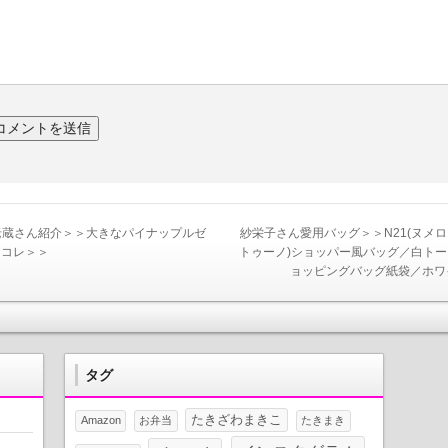
老蔵さん紹介＞＞大きなパイナップルゼ
紗栄子さん愛用バッグ＞＞N21(ヌメ
はコレ＞＞
トゥーノ)ショッパー風バッグ／白ト
ョッピングバッグ紙袋／ホワ
タグ
たきざわまきこ
Amazon
お弁当
たきまき