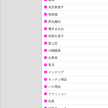
滝沢眞規子
海老蔵
田丸麻紀
優木まおみ
武田久美子
坂上忍
小嶋陽菜
辻希美
育児
インテリア
キッチン用品
バス用品
ファッション
玩具