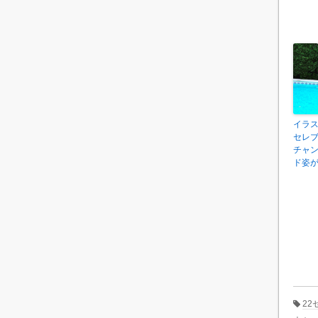
イラ
セレブ
チャ
ド姿
22