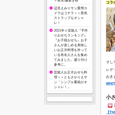
＞香水/歯磨き粉
コラ
辺見えみりサン愛用カ
メラはコチラ＞＞黒色
ストラップもオシャ
レ！
2021年☆芸能人『手作
りおせちランキング』
『お子様おせち』お子
さんが楽しめる美味し
いお正月料理を作って
いる有名人さんを集め
てみました。盛り付け
そし
参考に。
レデ
芸能人お正月おせち料
おき
理＞＞ともさかりえサ
ン「シンプル重箱がオ
WHIT
シャレ！」
小
【TH