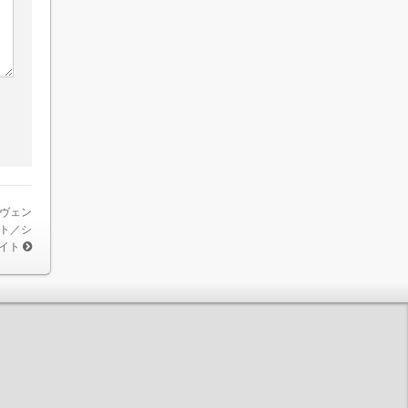
ロヴェン
ート／シ
イト