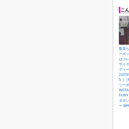
こ
梨花
ーボ
はコ
サイ
ディ
22/23/
5［［
リー
INST
FURY
タポ
ー WH