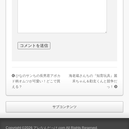
ひなのサンちの長男君アボカ
海老蔵さんちの『知育玩具』麗
ド柄オムツが可愛い！どこで買
禾ちゃん＆勸玄くんと競争だ
える？
っ！
サブコンテンツ
Copyright ©2026 アレなんだっけ.com All Rights Reserved.