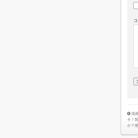
コ
清
キ！
か？