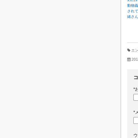
9月1
動物
され
緒さ
エ
20
*
*
ウ