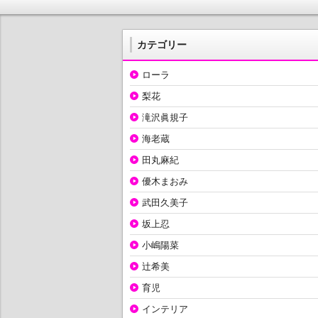
カテゴリー
ローラ
梨花
滝沢眞規子
海老蔵
田丸麻紀
優木まおみ
武田久美子
坂上忍
小嶋陽菜
辻希美
育児
インテリア