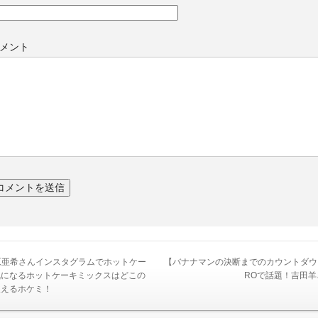
メント
原亜希さんインスタグラムでホットケー
【バナナマンの決断までのカウントダウ
気になるホットケーキミックスはどこの
ROで話題！吉田羊
使えるホケミ！