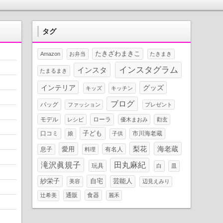
タグ
たきざわまきこ
Amazon
お弁当
たきまき
インスタグラム
インスタ
たまるまき
インテリア
グッズ
キッズ
キッチン
ブログ
バッグ
ファッション
プレゼント
モデル
ローラ
レシピ
優木まおみ
勸玄
子ども
口コミ
市川海老蔵
娘
子供
梨花
海老蔵
愛用
息子
有名人
料理
滝沢眞規子
田丸麻紀
玩具
白
皿
自宅
芸能人
紗栄子
美容
辺見えみり
通販
食器
辻希美
麗禾