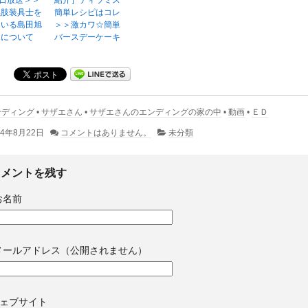
9日放送＞＞
紹介］ティラミス
義肢装具士を
簡単レシピはコレ
ている島田旭
＞＞激カワ☆簡単
んについて
バースデーケーキ
ンディング
•
サザエさん
•
サザエさんのエンディングの家の中
•
動画
•
ＥＤ
14年8月22日
コメントはありません。
未分類
コメントを残す
お名前
メールアドレス（公開されません）
ェブサイト