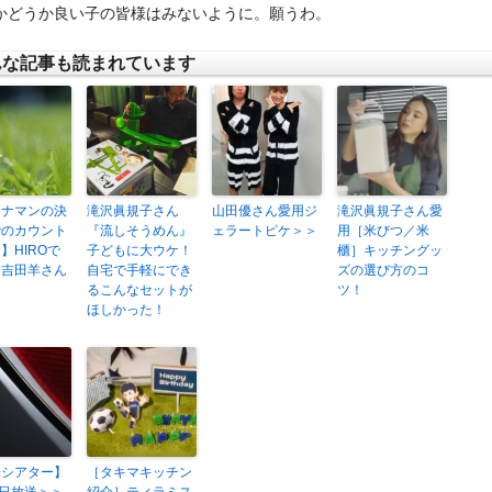
かどうか良い子の皆様はみないように。願うわ。
んな記事も読まれています
ナナマンの決
滝沢眞規子さん
山田優さん愛用ジ
滝沢眞規子さん愛
でのカウント
『流しそうめん』
ェラートピケ＞＞
用［米びつ／米
】HIROで
子どもに大ウケ！
櫃］キッチングッ
！吉田羊さん
自宅で手軽にでき
ズの選び方のコ
るこんなセットが
ツ！
ほしかった！
来シアター】
［タキマキッチン