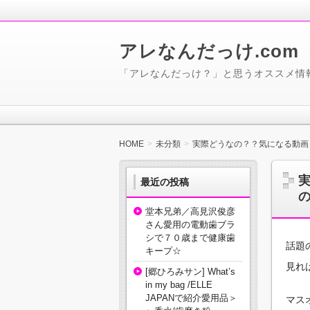
アレなんだっけ.com
「アレなんだっけ？」と思うオススメ情
HOME
未分類
実際どうなの？？気になる動画
最近の投稿
堂本兄弟／高見沢俊彦
さん愛用の電動歯ブラ
シで７０歳まで健康歯
話題
キープ☆
見れ
[郷ひろみサン] What’s
in my bag /ELLE
JAPANで紹介愛用品＞
マス