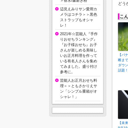
＞香水/歯磨き粉
どう
辺見えみりサン愛用カ
メラはコチラ＞＞黒色
こ
ストラップもオシャ
レ！
2021年☆芸能人『手作
りおせちランキング』
『お子様おせち』お子
さんが楽しめる美味し
【バ
いお正月料理を作って
断ま
いる有名人さんを集め
ダウン
てみました。盛り付け
話題
参考に。
芸能人お正月おせち料
理＞＞ともさかりえサ
ン「シンプル重箱がオ
シャレ！」
【未