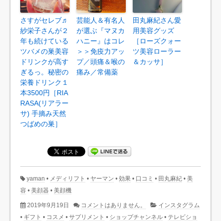
さすがセレブ♬
芸能人＆有名人
田丸麻紀さん愛
紗栄子さんが２
が選ぶ『マヌカ
用美容グッズ
年も続けている
ハニー』はコレ
［ローズクォー
ツバメの巣美容
＞＞免疫力アッ
ツ美容ローラー
ドリンクが高す
プ／頭痛＆喉の
＆カッサ］
ぎるっ。秘密の
痛み／常備薬
栄養ドリンク１
本3500円［RIA
RASA(リアラー
サ) 手摘み天然
つばめの巣］
yaman
•
メディリフト
•
ヤーマン
•
効果
•
口コミ
•
田丸麻紀
•
美
容
•
美顔器
•
美顔機
2019年9月19日
コメントはありません。
インスタグラム
•
ギフト
•
コスメ
•
サプリメント
•
ショップチャンネル
•
テレビショ