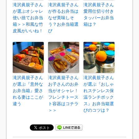
滝沢眞規子さん
滝沢眞規子さん
滝沢眞規子さん
が選ぶオシャレ
が作るお弁当は
愛用仕切り付き
使い捨てお弁当
なぜ美味しそ
タッパーお弁当
箱＞＞和風な竹
う？お弁当箱選
箱は？
皮風がいいね！
び
滝沢眞規子さん
滝沢眞規子さん
滝沢眞規子さん
が選ぶ『意外な
お子さんのお弁
が選ぶ『おしゃ
お弁当箱』愛さ
当がオシャレ！
れステンレス保
れる妻はここが
フレンチトース
温ランチボック
違う
ト容器はコチラ
ス』お弁当箱選
＞＞
びのコツは？