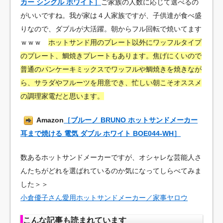
カー シングル ホワイト］
ご家族の人数に応じて選べるの
がいいですね。我が家は４人家族ですが、子供達が食べ盛
りなので、ダブルが大活躍。朝からフル回転で焼いてます
ｗｗｗ
ホットサンド用のプレート以外にワッフルタイプ
のプレート、鯛焼きプレートもあります。焦げにくいので
普通のパンケーキミックスでワッフルや鯛焼きを焼きなが
ら、サラダやフルーツを用意でき、忙しい朝こそオススメ
の調理家電だと思います。
Amazon
［ブルーノ BRUNO ホットサンドメーカー
耳まで焼ける 電気 ダブル ホワイト BOE044-WH］
数あるホットサンドメーカーですが、オシャレな芸能人さ
んたちがどれを選ばれているのか気になってしらべてみま
した＞＞
小倉優子さん愛用ホットサンドメーカー／家事ヤロウ
こんな記事も読まれています