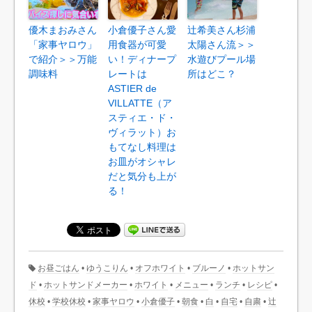
優木まおみさん
小倉優子さん愛
辻希美さん杉浦
「家事ヤロウ」
用食器が可愛
太陽さん流＞＞
で紹介＞＞万能
い！ディナープ
水遊びプール場
調味料
レートは
所はどこ？
ASTIER de
VILLATTE（ア
スティエ・ド・
ヴィラット）お
もてなし料理は
お皿がオシャレ
だと気分も上が
る！
お昼ごはん
•
ゆうこりん
•
オフホワイト
•
ブルーノ
•
ホットサン
ド
•
ホットサンドメーカー
•
ホワイト
•
メニュー
•
ランチ
•
レシピ
•
休校
•
学校休校
•
家事ヤロウ
•
小倉優子
•
朝食
•
白
•
自宅
•
自粛
•
辻