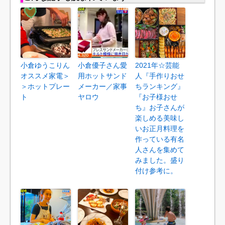
小倉ゆうこりん
小倉優子さん愛
2021年☆芸能
オススメ家電＞
用ホットサンド
人『手作りおせ
＞ホットプレー
メーカー／家事
ちランキング』
ト
ヤロウ
『お子様おせ
ち』お子さんが
楽しめる美味し
いお正月料理を
作っている有名
人さんを集めて
みました。盛り
付け参考に。