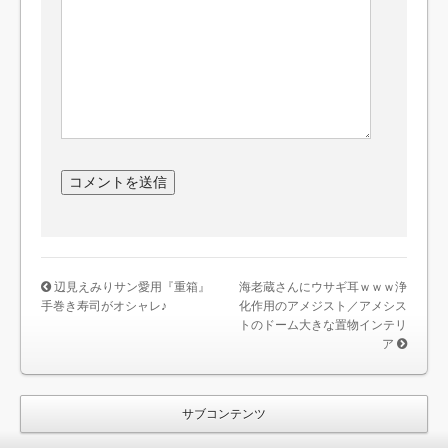
辺見えみりサン愛用『重箱』
海老蔵さんにウサギ耳ｗｗｗ浄
手巻き寿司がオシャレ♪
化作用のアメジスト／アメシス
トのドーム大きな置物インテリ
ア
サブコンテンツ