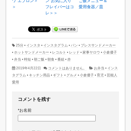
ワ”エプロン＞
ン”お気に入り
ご飯メニュー＆
＞
フレイバーはコ
愛用食器／皿
レ＞＞
25分
•
インスタ
•
インスタグラム
•
パン
•
プレスサンドメーカー
•
ホットサンドメーカー
•
レコルト
•
レッド
•
家事ヤロウ
•
小倉優子
•
弁当
•
時短
•
朝ご飯
•
朝食
•
番組
•
赤
2019年4月22日
コメントはありません。
お弁当
•
インス
タグラム
•
キッチン用品
•
ギフト
•
グルメ
•
小倉優子
•
育児
•
芸能人
愛用
コメントを残す
*
お名前