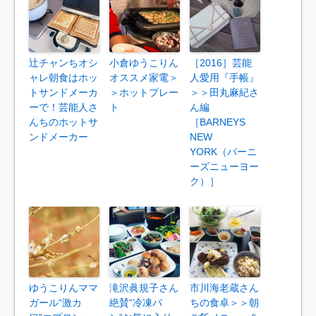
辻チャンちオシ
小倉ゆうこりん
［2016］芸能
ャレ朝食はホッ
オススメ家電＞
人愛用『手帳』
トサンドメーカ
＞ホットプレー
＞＞田丸麻紀さ
ーで！芸能人さ
ト
ん編
んちのホットサ
［BARNEYS
ンドメーカー
NEW
YORK（バーニ
ーズニューヨー
ク）］
ゆうこりんママ
滝沢眞規子さん
市川海老蔵さん
ガール“激カ
絶賛“冷凍パ
ちの食卓＞＞朝