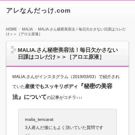
アレなんだっけ.com
HOME
MALIA
MALIA.さん秘密美容法！毎日欠かさない日課はコレだ
け＞＞［アロエ原液］
MALIA.さん秘密美容法！毎日欠かさない
日課はコレだけ＞＞［アロエ原液］
MALIA.さんがインスタグラム（2019/03/03）で紹介され
『秘密の美容
産後でもスッキリボディ
ていた
法』について
の記事がコチラ↓↓↓
malia_tencarat⠀ ⠀ ⠀
3人産んだ後にもよく頂いていた質問です