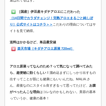
選ばれてるはず。
［国産］伊豆産キダチアロエにこだわった
［14日間でカラダチェンジ！完熟アロエまるごと純しぼ
り］公式サイトはコチラ＞＞
こだわりの理由についてはサ
イトを見て納得。
送料はかかるけど、単品最安値
楽天市場［キダチアロエ原液 720ml］
アロエ原液ってなんのため？って気になって調べてみた
ら、超便秘に効くらしい！
溜め込まずにしっかり出すもの
出すってことが肌にも健康にもいいんだね。MALIA.さ
ん、産後なのにスタイル良すぎるって思ってたけど、
お腹
がぺったんこな理由
はコレなのかもしれない。美容の基本
っていうか、健康の基本！