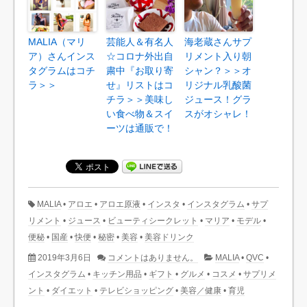
MALIA（マリ
芸能人＆有名人
海老蔵さんサプ
ア）さんインス
☆コロナ外出自
リメント入り朝
タグラムはコチ
粛中『お取り寄
シャン？＞＞オ
ラ＞＞
せ』リストはコ
リジナル乳酸菌
チラ＞＞美味し
ジュース！グラ
い食べ物＆スイ
スがオシャレ！
ーツは通販で！
MALIA
•
アロエ
•
アロエ原液
•
インスタ
•
インスタグラム
•
サプ
リメント
•
ジュース
•
ビューティシークレット
•
マリア
•
モデル
•
便秘
•
国産
•
快便
•
秘密
•
美容
•
美容ドリンク
2019年3月6日
コメントはありません。
MALIA
•
QVC
•
インスタグラム
•
キッチン用品
•
ギフト
•
グルメ
•
コスメ
•
サプリメ
ント
•
ダイエット
•
テレビショッピング
•
美容／健康
•
育児