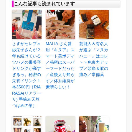
こんな記事も読まれています
さすがセレブ♬
MALIA.さん愛
芸能人＆有名人
紗栄子さんが２
用『キヌア』ス
が選ぶ『マヌカ
年も続けている
マート美ボディ
ハニー』はコレ
ツバメの巣美容
／秘密はスーパ
＞＞免疫力アッ
ドリンクが高す
ーフードだった
プ／頭痛＆喉の
ぎるっ。秘密の
／産後太り知ら
痛み／常備薬
栄養ドリンク１
ず／体系維持が
本3500円［RIA
素晴らしい！
RASA(リアラー
サ) 手摘み天然
つばめの巣］