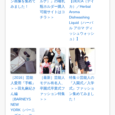
ン画像を集めて
ルナ）』の哺乳
【DEICA（デイ
みました！
瓶ホルダー購入
カ）／Herbal
可能サイトはコ
Aroma
チラ＞＞
Dishwashing
Liquid（ハーバ
ル アロマ ディ
ッシュウォッシ
ュ）】
［2016］芸能
［最新］芸能人
特集☆芸能人の
人愛用『手帳』
モデル有名人、
『入園式／入学
＞＞田丸麻紀さ
卒園式卒業式フ
式』ファッショ
ん編
ァッション特集
ン集めてみまし
［BARNEYS
＞＞
た！
NEW
YORK（バーニ