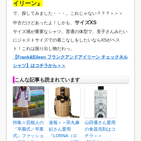
イリーン』
で、探してみました・・・。これじゃない？？？＞＞＞
サイズXS
中古だけどあったよ！しかも、
サイズ感が重要なシャツ。普通の体型で、里子さんみたい
にジャストサイズでの着こなしをしたいならXSがベス
ト！これは掘り出し物だわっ。
【Frank&Eileen フランクアンドアイリーン チェックネル
シャツ】はコチラから＞＞
こんな記事も読まれています
特集☆芸能人の
速報＞＞田丸麻
山田優さん愛用
『卒園式／卒業
紀さん愛用
の食器洗剤はコ
式』ファッショ
『LORNA（ロ
チラ＞＞