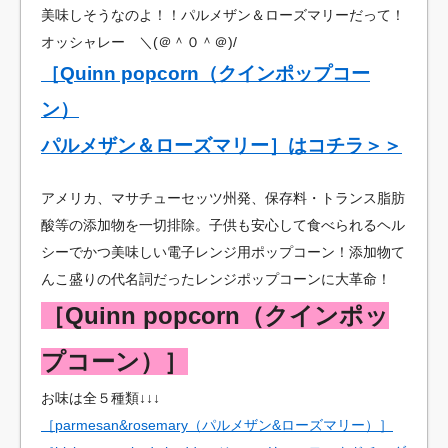
美味しそうなのよ！！パルメザン＆ローズマリーだって！
オッシャレー ＼(＠＾０＾＠)/
［Quinn popcorn（クインポップコー
ン）
パルメザン＆ローズマリー］はコチラ＞＞
アメリカ、マサチューセッツ州発、保存料・トランス脂肪
酸等の添加物を一切排除。子供も安心して食べられるヘル
シーでかつ美味しい電子レンジ用ポップコーン！添加物て
んこ盛りの代名詞だったレンジポップコーンに大革命！
［Quinn popcorn（クインポッ
プコーン）］
お味は全５種類↓↓↓
［parmesan&rosemary（パルメザン&ローズマリー）］