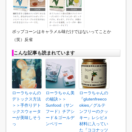
ポップコーンはキャラメル味だけではないってことか
（笑）反省
こんな記事も読まれています
ローラちゃんの
ローラちゃん美
ローラちゃんの
デトックス方法
の秘訣＞＞
『glutenfreeco
＞＞手作りデト
Sunfood（サン
okies／グルテ
ックスウォータ
フード）チアシ
ンフリーのクッ
ーが美味しそう
ード＆ゴールデ
キー』レシピ♬
っ
ンベリー
材料に入ってい
た『ココナッツ