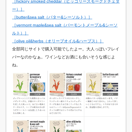
［hickory smoked cheddar（ヒッコリースモークドチェダ
ー）］
［butter&sea salt（バター&シーソルト）］
［vermont maple&sea salt（バーモントメープル&シーソ
ルト）］
［olive oil&herbs（オリーブオイル&ハーブス）］
全部同じサイトで購入可能でしたよー。大人っぽいフレイ
バーなのかなぁ。ワインなどお酒にも合いそうな感じよ
ね。