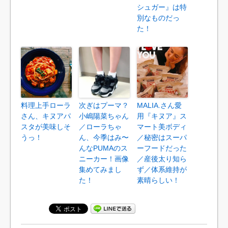
シュガー』は特
別なものだっ
た！
料理上手ローラ
次ぎはプーマ？
MALIA.さん愛
さん、キヌアパ
小嶋陽菜ちゃん
用『キヌア』ス
スタが美味しそ
／ローラちゃ
マート美ボディ
うっ！
ん、今季はみ〜
／秘密はスーパ
んなPUMAのス
ーフードだった
ニーカー！画像
／産後太り知ら
集めてみまし
ず／体系維持が
た！
素晴らしい！