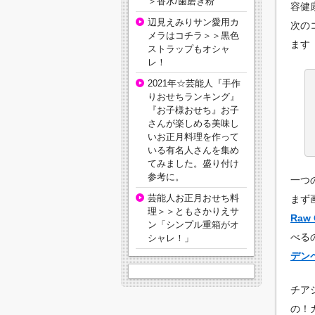
＞香水/歯磨き粉
容健
辺見えみりサン愛用カ
次の
メラはコチラ＞＞黒色
ます（
ストラップもオシャ
レ！
2021年☆芸能人『手作
りおせちランキング』
『お子様おせち』お子
さんが楽しめる美味し
いお正月料理を作って
いる有名人さんを集め
てみました。盛り付け
参考に。
一つ
芸能人お正月おせち料
まず
理＞＞ともさかりえサ
Raw 
ン「シンプル重箱がオ
べる
シャレ！」
デンベリ
チア
の！