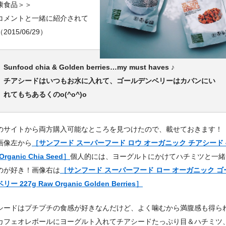
康食品＞＞
コメントと一緒に紹介されて
2015/06/29）
Sunfood chia & Golden berries…my must haves ♪
チアシードはいつもお水に入れて、ゴールデンベリーはカバンにい
れてもちあるくのo(^o^)o
のサイトから両方購入可能なところを見つけたので、載せておきます！
画像左から
［サンフード スーパーフード ロウ オーガニック チアシード 4
Organic Chia Seed］
個人的には、ヨーグルトにかけてハチミツと一緒
のが好き！画像右は
［サンフード スーパーフード ロー オーガニック ゴ
ー 227g Raw Organic Golden Berries］
シードはプチプチの食感が好きなんだけど、よく噛むから満腹感も得ら
カフェオレボールにヨーグルト入れてチアシードたっぷり目＆ハチミツ