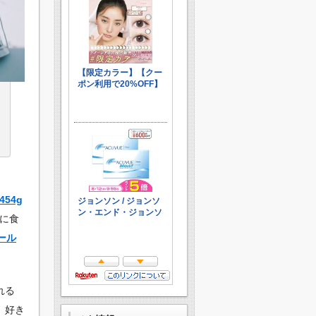
54g
に食
ール
れる
、好き