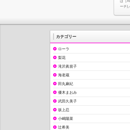
は［A
ーチ)／
カテゴリー
ローラ
梨花
滝沢眞規子
海老蔵
田丸麻紀
優木まおみ
武田久美子
坂上忍
小嶋陽菜
辻希美