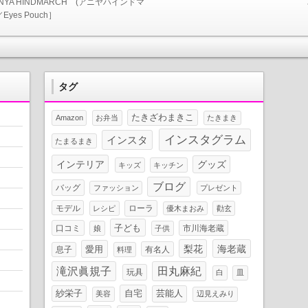
NYA HINDMARCH (アニヤハインドマ
Eyes Pouch］
タグ
たきざわまきこ
Amazon
お弁当
たきまき
インスタグラム
インスタ
たまるまき
インテリア
グッズ
キッズ
キッチン
ブログ
バッグ
ファッション
プレゼント
モデル
ローラ
レシピ
優木まおみ
勸玄
子ども
口コミ
市川海老蔵
娘
子供
梨花
海老蔵
愛用
息子
有名人
料理
滝沢眞規子
田丸麻紀
玩具
白
皿
自宅
芸能人
紗栄子
美容
辺見えみり