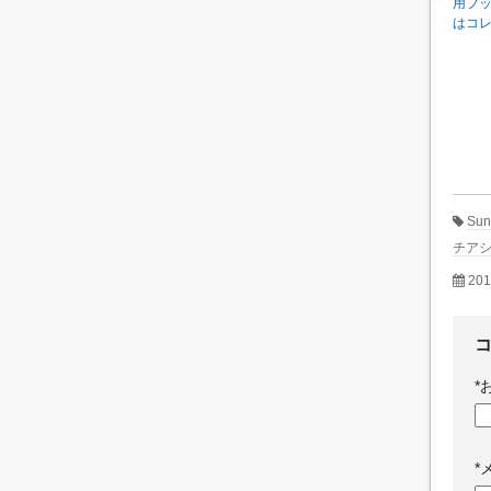
用フ
はコ
Sun
チア
20
*
*