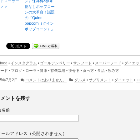
ットローラー
ン』保存料&添加
レ＞＞
物なしポップコー
ンの大革命！話題
の『Quinn
popcorn（クイン
ポップコーン）』
food
•
インスタグラム
•
ゴールデンベリー
•
サンフード
•
スーパーフード
•
ダイエッ
シード
•
ブログ
•
ローラ
•
健康
•
有機栽培
•
痩せる
•
食べ方
•
食品
•
飲み方
15年7月2日
コメントはありません。
グルメ
•
サプリメント
•
ダイエット
•
コメントを残す
お名前
メールアドレス（公開されません）