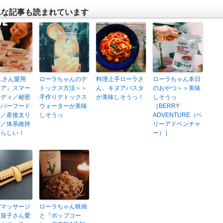
んな記事も読まれています
A.さん愛用
ローラちゃんのデ
料理上手ローラさ
ローラちゃん本日
ヌア』スマー
トックス方法＞＞
ん、キヌアパスタ
のおやつ＞＞美味
ボディ／秘密
手作りデトックス
が美味しそうっ！
しそうっ
ーパーフード
ウォーターが美味
［BERRY
た／産後太り
しそうっ
ADVENTURE（ベ
ず／体系維持
リーアドベンチャ
晴らしい！
ー）］
ぼマッサージ
ローラちゃん映画
眞規子さん愛
と『ポップコー