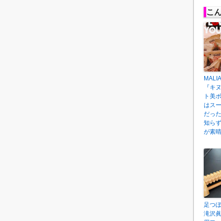
こ
MALI
『キ
ト美
はス
だっ
知ら
が素
足つ
滝沢