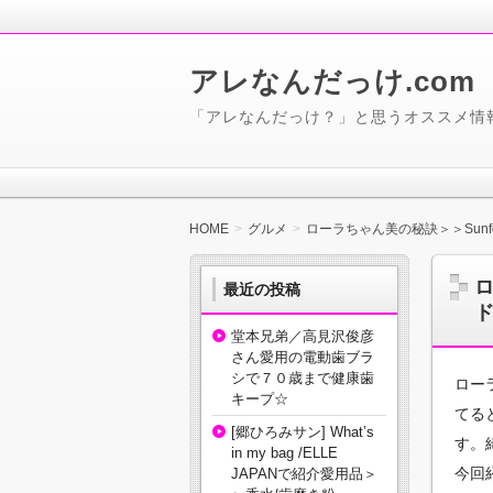
アレなんだっけ.com
「アレなんだっけ？」と思うオススメ情
HOME
グルメ
ローラちゃん美の秘訣＞＞Sun
ロ
最近の投稿
堂本兄弟／高見沢俊彦
さん愛用の電動歯ブラ
シで７０歳まで健康歯
ロー
キープ☆
てる
[郷ひろみサン] What’s
す。
in my bag /ELLE
今回
JAPANで紹介愛用品＞