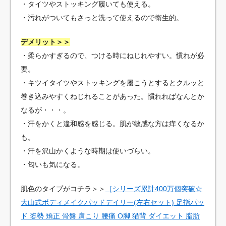
・タイツやストッキング履いても使える。
・汚れがついてもさっと洗って使えるので衛生的。
デメリット＞＞
・柔らかすぎるので、つける時にねじれやすい。慣れが必
要。
・キツイタイツやストッキングを履こうとするとクルッと
巻き込みやすくねじれることがあった。慣れればなんとか
なるが・・・。
・汗をかくと違和感を感じる。肌が敏感な方は痒くなるか
も。
・汗を沢山かくような時期は使いづらい。
・匂いも気になる。
肌色のタイプがコチラ＞＞
［シリーズ累計400万個突破☆
大山式ボディメイクパッドデイリー(左右セット) 足指パッ
ド 姿勢 矯正 骨盤 肩こり 腰痛 O脚 猫背 ダイエット 脂肪