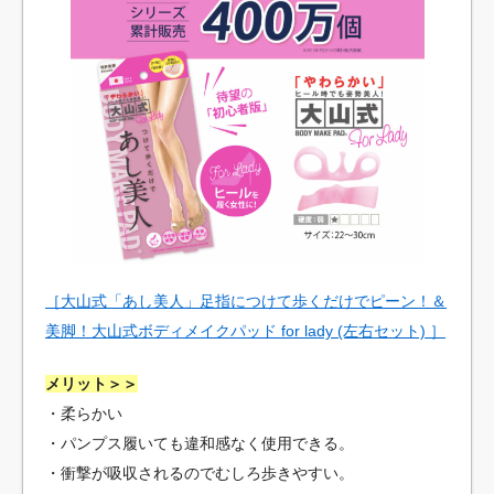
［大山式「あし美人」足指につけて歩くだけでピーン！＆
美脚！大山式ボディメイクパッド for lady (左右セット) ］
メリット＞＞
・柔らかい
・パンプス履いても違和感なく使用できる。
・衝撃が吸収されるのでむしろ歩きやすい。