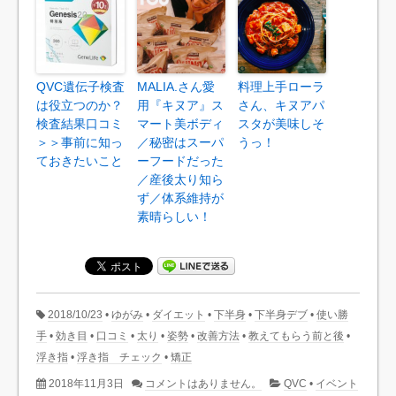
QVC遺伝子検査
MALIA.さん愛
料理上手ローラ
は役立つのか？
用『キヌア』ス
さん、キヌアパ
検査結果口コミ
マート美ボディ
スタが美味しそ
＞＞事前に知っ
／秘密はスーパ
うっ！
ておきたいこと
ーフードだった
／産後太り知ら
ず／体系維持が
素晴らしい！
2018/10/23
•
ゆがみ
•
ダイエット
•
下半身
•
下半身デブ
•
使い勝
手
•
効き目
•
口コミ
•
太り
•
姿勢
•
改善方法
•
教えてもらう前と後
•
浮き指
•
浮き指 チェック
•
矯正
2018年11月3日
コメントはありません。
QVC
•
イベント