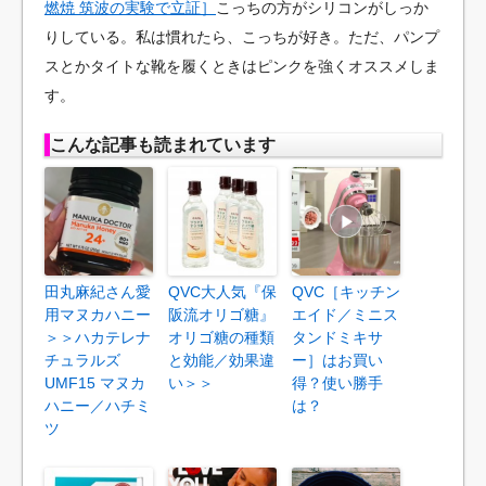
燃焼 筑波の実験で立証］
こっちの方がシリコンがしっか
りしている。私は慣れたら、こっちが好き。ただ、パンプ
スとかタイトな靴を履くときはピンクを強くオススメしま
す。
こんな記事も読まれています
田丸麻紀さん愛
QVC大人気『保
QVC［キッチン
用マヌカハニー
阪流オリゴ糖』
エイド／ミニス
＞＞ハカテレナ
オリゴ糖の種類
タンドミキサ
チュラルズ
と効能／効果違
ー］はお買い
UMF15 マヌカ
い＞＞
得？使い勝手
ハニー／ハチミ
は？
ツ