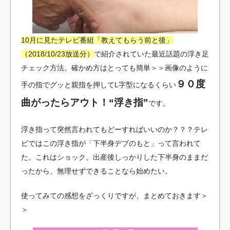
10月に見たテレビ番組「教えてもらう前と後」
（2018/10/23放送分）
で紹介されていた最近話題の浮き足
チェック方法。確かめ方はとっても簡単＞＞画像のように
９０度
手の指でグッと親指を押してL字型になるくらい
曲がったらアウト！“浮き指”
です。
浮き指って突然言われてもどーすればいいのか？？？テレ
ビではこの浮き指が「下半身デブのもと」って言われて
た。これはショック。出産後しっかりした下半身のままだ
ったから、無理せずできることなら始めたい。
使ってみての感想をざっくりですが、まとめておきます＞
＞